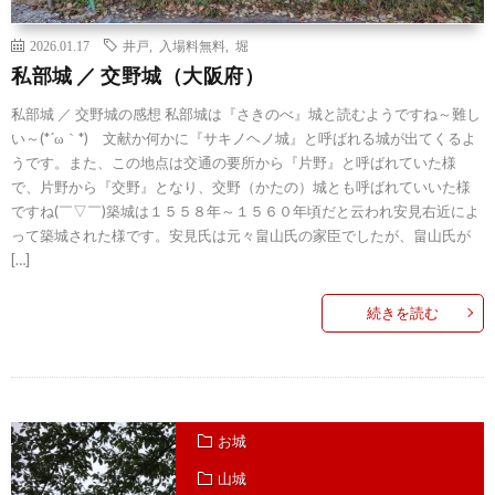
2026.01.17
井戸
,
入場料無料
,
堀
私部城 ／ 交野城（大阪府）
私部城 ／ 交野城の感想 私部城は『さきのべ』城と読むようですね～難し
い～(*´ω｀*) 文献か何かに『サキノヘノ城』と呼ばれる城が出てくるよ
うです。また、この地点は交通の要所から『片野』と呼ばれていた様
で、片野から『交野』となり、交野（かたの）城とも呼ばれていいた様
ですね(￣▽￣)築城は１５５８年～１５６０年頃だと云われ安見右近によ
って築城された様です。安見氏は元々畠山氏の家臣でしたが、畠山氏が
[…]
続きを読む
お城
山城