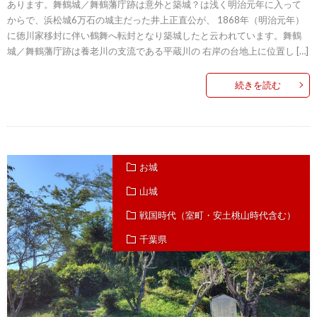
あります。舞鶴城／舞鶴藩庁跡は意外と築城？は浅く明治元年に入って
からで、浜松城6万石の城主だった井上正直公が、 1868年（明治元年）
に徳川家移封に伴い鶴舞へ転封となり築城したと云われています。舞鶴
城／舞鶴藩庁跡は養老川の支流である平蔵川の 右岸の台地上に位置し […]
続きを読む
お城
山城
戦国時代（室町・安土桃山時代含む）
千葉県