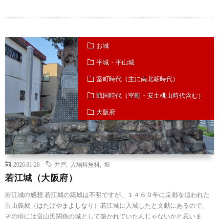
お城
平城・平山城
室町時代（主に南北朝時代）
戦国時代（室町・安土桃山時代含む）
大阪府
2026.01.20
井戸
,
入場料無料
,
堀
若江城（大阪府）
若江城の感想 若江城の築城は不明ですが、１４６０年に京都を追われた
畠山義就（はたけやまよしなり）若江城に入城したと文献にあるので、
その頃には畠山氏関係の城として築かれていたんじゃないかと思いま