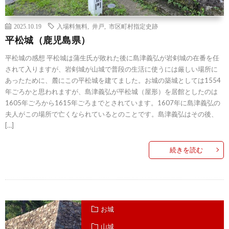
2025.10.19
入場料無料
,
井戸
,
市区町村指定史跡
平松城（鹿児島県）
平松城の感想 平松城は蒲生氏が敗れた後に島津義弘が岩剣城の在番を任
されて入りますが、岩剣城が山城で普段の生活に使うには厳しい場所に
あったために、麓にこの平松城を建てました。お城の築城としては1554
年ごろかと思われますが、島津義弘が平松城（屋形）を居館としたのは
1605年ごろから1615年ごろまでとされています。1607年に島津義弘の
夫人がこの場所で亡くなられているとのことです。島津義弘はその後、
[…]
続きを読む
お城
山城