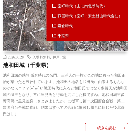
室町時代（主に南北朝時代）
戦国時代（室町・安土桃山時代含む）
鎌倉時代
千葉県
2026.06.28
入場料無料
,
井戸
,
堀
池和田城（千葉県）
池和田城の感想 鎌倉時代の名門、三浦氏の一族がこの地に移った和田正
治が築いたと云われています。池和田の地名も和田氏に由来するもんな
のかなぁ？？？(=ﾟωﾟ)ﾉ 戦国時代に入ると和田氏ではなく多賀氏が池和田
城の城主となり、常に里見氏と行動を共にした様ですね。池和田城主多
賀高明は里見義堯（さとみよしたか）に従軍し第一次国府台合戦・第二
次国府台合戦に参戦。結果はすべての合戦に惨敗し勝ちに転じた後北条
氏は […]
続きを読む