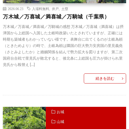
2026.06.23
入場料無料
,
井戸
,
土塁
万木城／万喜城／満喜城／万騎城（千葉県）
万木城／万喜城／満喜城／万騎城の感想 万木城／万喜城（満喜城）は摂
津国から上総国へ入国した土岐時政築いたとされていますが、正確には
時期も築城者もわかっていない様です。表舞台に出てくるのが土岐為頼
（ときためより）の時で、土岐為頼は隣国の巨大勢力安房国の里見義堯
（さとみよしたか）と婚姻関係を結んで勢力拡大を図りますが、第二次
国府台合戦で里見氏が敗北すると、後北条に上総国も圧力が掛けられ里
見氏から鞍替え […]
続きを読む
お城
山城