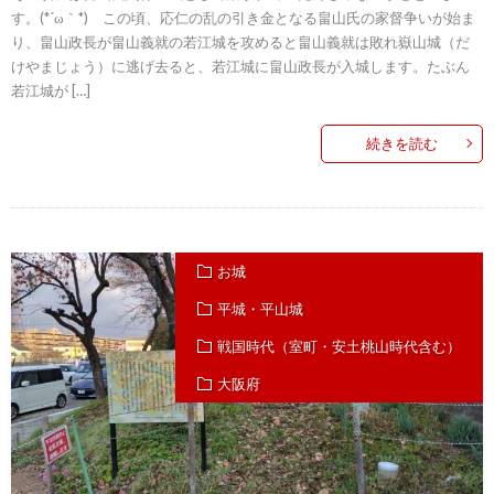
す。(*´ω｀*) この頃、応仁の乱の引き金となる畠山氏の家督争いが始ま
り、畠山政長が畠山義就の若江城を攻めると畠山義就は敗れ嶽山城（だ
けやまじょう）に逃げ去ると、若江城に畠山政長が入城します。たぶん
若江城が […]
続きを読む
お城
平城・平山城
戦国時代（室町・安土桃山時代含む）
大阪府