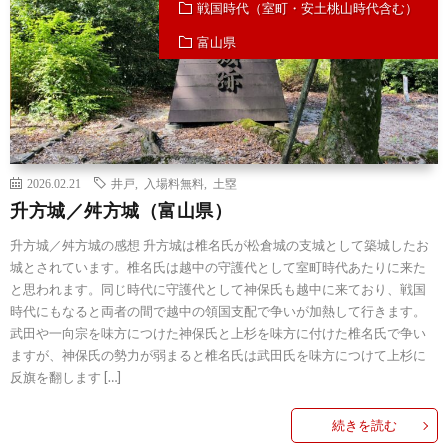
戦国時代（室町・安土桃山時代含む）
富山県
2026.02.21
井戸
,
入場料無料
,
土塁
升方城／舛方城（富山県）
升方城／舛方城の感想 升方城は椎名氏が松倉城の支城として築城したお
城とされています。椎名氏は越中の守護代として室町時代あたりに来た
と思われます。同じ時代に守護代として神保氏も越中に来ており、戦国
時代にもなると両者の間で越中の領国支配で争いが加熱して行きます。
武田や一向宗を味方につけた神保氏と上杉を味方に付けた椎名氏で争い
ますが、神保氏の勢力が弱まると椎名氏は武田氏を味方につけて上杉に
反旗を翻します […]
続きを読む