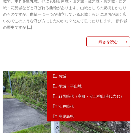
城で、本丸を亀丸城、他にも御仮屋城・山之城・蔵之城・東之城・西之
城・花見城などと呼ばれる曲輪があります。山城としての規模もかなり
のものですが、曲輪一つ一つが独立しているお城くらいに堀切が深く広
いのでこのような呼び方にしたのかな？なんて思ったりします。 伊作城
の歴史ですが […]
続きを読む
お城
平城・平山城
戦国時代（室町・安土桃山時代含む）
江戸時代
鹿児島県