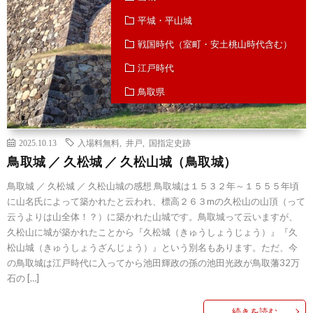
平城・平山城
戦国時代（室町・安土桃山時代含む）
江戸時代
鳥取県
2025.10.13
入場料無料
,
井戸
,
国指定史跡
鳥取城 ／ 久松城 ／ 久松山城（鳥取城）
鳥取城 ／ 久松城 ／ 久松山城の感想 鳥取城は１５３２年～１５５５年頃
に山名氏によって築かれたと云われ、標高２６３mの久松山の山頂（って
云うよりは山全体！？）に築かれた山城です。鳥取城って云いますが、
久松山に城が築かれたことから『久松城（きゅうしょうじょう）』『久
松山城（きゅうしょうざんじょう）』という別名もあります。ただ、今
の鳥取城は江戸時代に入ってから池田輝政の孫の池田光政が鳥取藩32万
石の […]
続きを読む