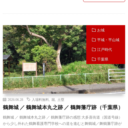
お城
平城・平山城
江戸時代
千葉県
2026.06.28
入場料無料
,
堀
,
土塁
鶴舞城 ／ 鶴舞城本丸之跡 ／ 鶴舞藩庁跡（千葉県）
鶴舞城 ／ 鶴舞城本丸之跡 ／ 鶴舞藩庁跡の感想 大多喜街道（国道号線）
から少し外れた鶴舞看護専門学校への道を進むと舞鶴城／舞鶴藩庁跡が