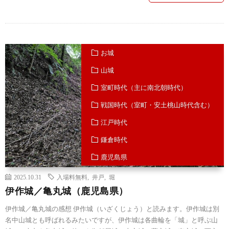
お城
山城
室町時代（主に南北朝時代）
戦国時代（室町・安土桃山時代含む）
江戸時代
鎌倉時代
鹿児島県
2025.10.31
入場料無料
,
井戸
,
堀
伊作城／亀丸城（鹿児島県）
伊作城／亀丸城の感想 伊作城（いざくじょう）と読みます。伊作城は別
名中山城とも呼ばれるみたいですが、伊作城は各曲輪を「城」と呼ぶ山