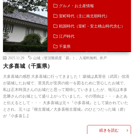
グルメ・お土産情報
室町時代（主に南北朝時代）
戦国時代（室町・安土桃山時代含む）
江戸時代
千葉県
2025.11.29
山城（登頂難易度「易」）
,
入場料無料
,
井戸
大多喜城（千葉県）
大多喜城の感想 大多喜城に行ってきました！ 築城は真里谷（武田）信清
が築城したお城で、里見氏が安房の統一を図るために苦心したお城で、
私は正木時茂さんのお城だと思って期待していきましたが、地元は本多
忠勝さんのお城として盛り上がっていました。その理由は・・・あとあ
と伝えるとして・・・ 大多喜城は元々『小多喜城』として築かれていた
とされ、元々は『根古屋城／大多喜根古屋城』のひとつだった城（砦）
が『小多喜 […]
続きを読む