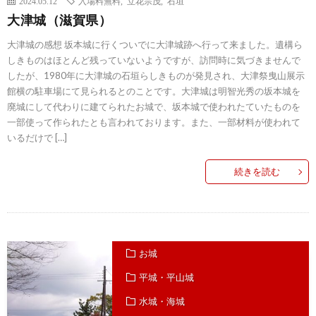
2024.05.12
入場料無料
,
立花宗茂
,
石垣
大津城（滋賀県）
大津城の感想 坂本城に行くついでに大津城跡へ行って来ました。遺構ら
しきものはほとんど残っていないようですが、訪問時に気づきませんで
したが、1980年に大津城の石垣らしきものが発見され、大津祭曳山展示
館横の駐車場にて見られるとのことです。大津城は明智光秀の坂本城を
廃城にして代わりに建てられたお城で、坂本城で使われたていたものを
一部使って作られたとも言われております。また、一部材料が使われて
いるだけで […]
続きを読む
お城
平城・平山城
水城・海城