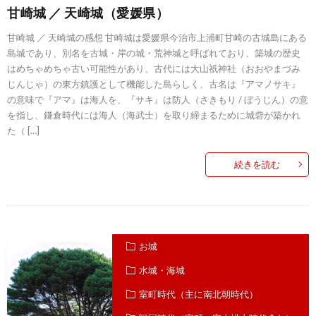
甘崎城 ／ 天崎城（愛媛県）
甘崎城 ／ 天崎城の感想 甘崎城は愛媛県今治市上浦町甘崎の古城島にある
島城であり、別名を古城・岸の城・荒神城と呼ばれており、築城の歴史
はめちゃめちゃ古い可能性があり、古代には大山祇神社（おおやまづみ
じんじゃ）の東方鎮護として機能した島らしく、古名は『アマノサキ』
の意味で『アマ』は海人を、『サキ』は防人（さきもり / ぼうじん）の意
を指し、鎌倉時代には海人（海武士）を取り締まるために城砦が築かれ
た（ […]
続きを読む
お城
水城・海城
室町時代（主に南北朝時代）