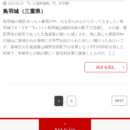
2023.05.25
入場料無料
,
門
,
天守閣
鳥羽城（三重県）
鳥羽城の感想 めっちゃ豪雨の中、心を折られながら行ってきました♪ 鳥
羽城です！((´∀｀*))ヶﾗヶﾗ 鳥羽城は織田信長の配下で活躍し、その後、豊
臣秀吉の家臣であった九鬼嘉隆が築いた城とされ、海に面した標高40m
の城山に築城されれ海側に大手門を設けられた珍しい城だったみたいで
す。築城主の九鬼嘉隆は織田信長配下の水軍となり3万5000石を領した
武将で、本願寺との戦の際に一度毛利水軍に惨敗したものの、 […]
続きを読む
NEXT
1
…
3
Back to Top