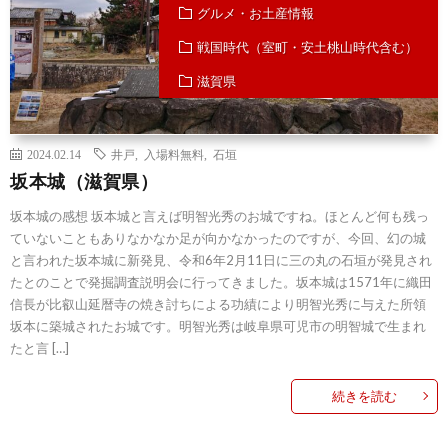
グルメ・お土産情報
戦国時代（室町・安土桃山時代含む）
滋賀県
2024.02.14
井戸
,
入場料無料
,
石垣
坂本城（滋賀県）
坂本城の感想 坂本城と言えば明智光秀のお城ですね。ほとんど何も残っ
ていないこともありなかなか足が向かなかったのですが、今回、幻の城
と言われた坂本城に新発見、令和6年2月11日に三の丸の石垣が発見され
たとのことで発掘調査説明会に行ってきました。坂本城は1571年に織田
信長が比叡山延暦寺の焼き討ちによる功績により明智光秀に与えた所領
坂本に築城されたお城です。明智光秀は岐阜県可児市の明智城で生まれ
たと言 […]
続きを読む