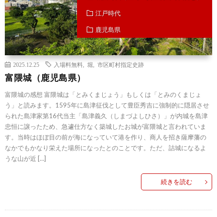
江戸時代
鹿児島県
2025.12.25
入場料無料
,
堀
,
市区町村指定史跡
富隈城（鹿児島県）
富隈城の感想 富隈城は「とみくまじょう」もしくは「とみのくまじょ
う」と読みます。1595年に島津征伐として豊臣秀吉に強制的に隠居させ
られた島津家第16代当主「島津義久（しまづよしひさ）」が内城を島津
忠恒に譲ったため、急遽仕方なく築城したお城が富隈城と言われていま
す。当時はほぼ目の前が海になっていて港を作り、商人を招き薩摩藩の
なかでもかなり栄えた場所になったとのことです。ただ、詰城になるよ
うな山が近 […]
続きを読む