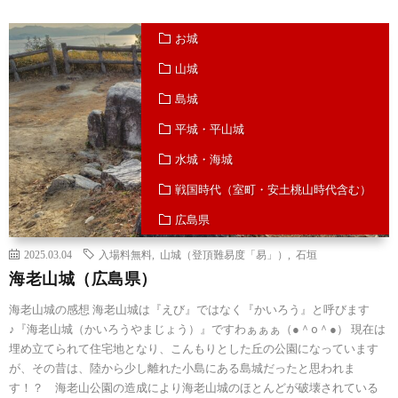
お城
山城
島城
平城・平山城
水城・海城
戦国時代（室町・安土桃山時代含む）
広島県
2025.03.04
入場料無料
,
山城（登頂難易度「易」）
,
石垣
海老山城（広島県）
海老山城の感想 海老山城は『えび』ではなく『かいろう』と呼びます
♪『海老山城（かいろうやまじょう）』ですわぁぁぁ（●＾o＾●） 現在は
埋め立てられて住宅地となり、こんもりとした丘の公園になっています
が、その昔は、陸から少し離れた小島にある島城だったと思われま
す！？ 海老山公園の造成により海老山城のほとんどが破壊されている