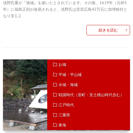
浅野氏重が『湊城』を築いたとされています。その後、1619年（元和5
年）に福島正則が改易されると、浅野氏は安芸広島42万石に加増移封と
なり安 […]
続きを読む
お城
平城・平山城
水城・海城
戦国時代（室町・安土桃山時代含む）
江戸時代
三重県
東海