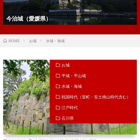
今治城（愛媛県）
お城
水城・海城
HOME
お城
平城・平山城
水城・海城
戦国時代（室町・安土桃山時代含む）
江戸時代
石川県