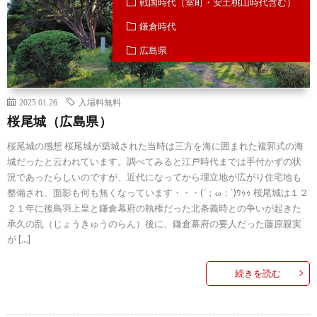
戦国時代（室町・安土桃山時代含む）
鎌倉時代
広島県
2025.01.26
入場料無料
桜尾城（広島県）
桜尾城の感想 桜尾城が築城された当時は三方を海に囲まれた複郭式の海
城だったと云われています。調べてみると江戸時代までは手付かずの状
況であったらしいのですが、近代になってから埋立地が広がり住宅地も
整備され、面影も何も無くなっています・・・(´；ω；`)ｳｩｩ 桜尾城は１２
２１年に後鳥羽上皇と鎌倉幕府の執権だった北条義時との争いが起きた
承久の乱（じょうきゅうのらん）後に、鎌倉幕府の要人だった藤原親実
が […]
続きを読む