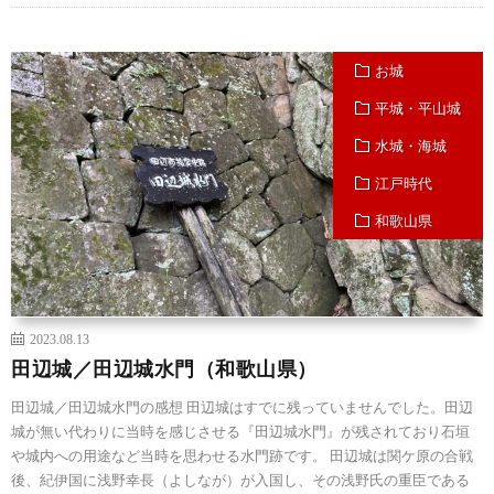
お城
平城・平山城
水城・海城
江戸時代
和歌山県
2023.08.13
田辺城／田辺城水門（和歌山県）
田辺城／田辺城水門の感想 田辺城はすでに残っていませんでした。田辺
城が無い代わりに当時を感じさせる『田辺城水門』が残されており石垣
や城内への用途など当時を思わせる水門跡です。 田辺城は関ケ原の合戦
後、紀伊国に浅野幸長（よしなが）が入国し、その浅野氏の重臣である