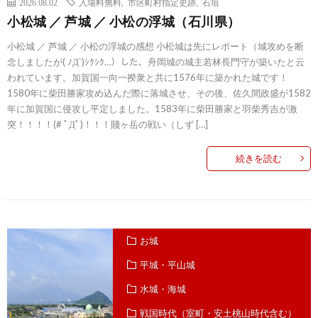
2026.08.02
入場料無料
,
市区町村指定史跡
,
石垣
小松城 ／ 芦城 ／ 小松の浮城（石川県）
小松城 ／ 芦城 ／ 小松の浮城の感想 小松城は先にレポート（城攻めを断
念しましたが( ﾉД`)ｼｸｼｸ…）した、舟岡城の城主若林長門守が築いたと云
われています。加賀国一向一揆衆と共に1576年に築かれた城です！
1580年に柴田勝家攻め込んだ際に落城させ、その後、佐久間政盛が1582
年に加賀国に侵攻し平定しました。1583年に柴田勝家と羽柴秀吉が激
突！！！！(# ﾟДﾟ)！！！賤ヶ岳の戦い（しず […]
続きを読む
お城
平城・平山城
水城・海城
戦国時代（室町・安土桃山時代含む）