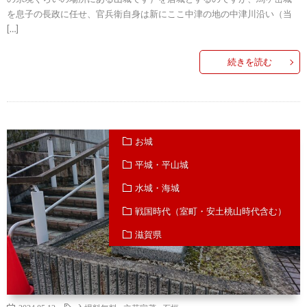
を息子の長政に任せ、官兵衛自身は新にここ中津の地の中津川沿い（当
[…]
続きを読む
お城
平城・平山城
水城・海城
戦国時代（室町・安土桃山時代含む）
滋賀県