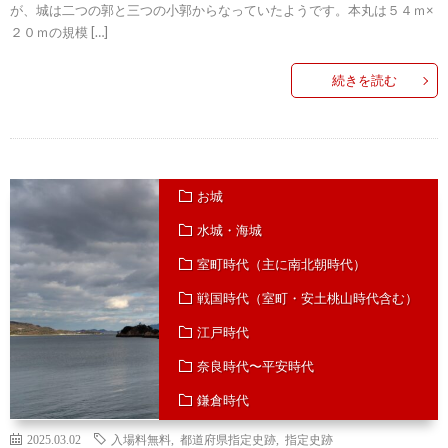
が、城は二つの郭と三つの小郭からなっていたようです。本丸は５４ｍ×
２０ｍの規模 […]
続きを読む
お城
水城・海城
室町時代（主に南北朝時代）
戦国時代（室町・安土桃山時代含む）
江戸時代
奈良時代〜平安時代
鎌倉時代
愛媛県
2025.03.02
入場料無料
,
都道府県指定史跡
,
指定史跡