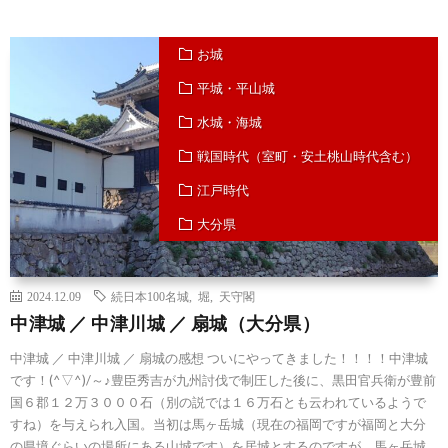
お城
平城・平山城
水城・海城
戦国時代（室町・安土桃山時代含む）
江戸時代
大分県
2024.12.09
続日本100名城
,
堀
,
天守閣
中津城 ／ 中津川城 ／ 扇城（大分県）
中津城 ／ 中津川城 ／ 扇城の感想 ついにやってきました！！！！中津城
です！(^▽^)/～♪豊臣秀吉が九州討伐で制圧した後に、黒田官兵衛が豊前
国６郡１２万３０００石（別の説では１６万石とも云われているようで
すね）を与えられ入国。当初は馬ヶ岳城（現在の福岡ですが福岡と大分
の県境ぐらいの場所にある山城です）を居城とするのですが、馬ヶ岳城