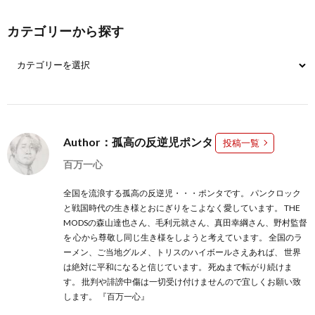
カテゴリーから探す
Author：孤高の反逆児ポンタ
投稿一覧
百万一心
全国を流浪する孤高の反逆児・・・ポンタです。 パンクロック
と戦国時代の生き様とおにぎりをこよなく愛しています。 THE
MODSの森山達也さん、毛利元就さん、真田幸綱さん、野村監督
を 心から尊敬し同じ生き様をしようと考えています。 全国のラ
ーメン、ご当地グルメ、トリスのハイボールさえあれば、 世界
は絶対に平和になると信じています。 死ぬまで転がり続けま
す。 批判や誹謗中傷は一切受け付けませんので宜しくお願い致
します。 『百万一心』