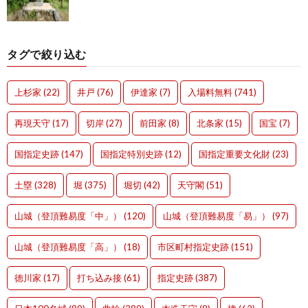
タグで絞り込む
上杉家
(22)
井戸
(76)
伊達家
(7)
入場料無料
(741)
再現天守
(17)
切岸
(27)
前田家
(8)
北条家
(15)
国宝
(7)
国指定史跡
(147)
国指定特別史跡
(12)
国指定重要文化財
(23)
土塁
(328)
堀
(375)
堀切
(42)
天守閣
(51)
山城（登頂難易度「中」）
(120)
山城（登頂難易度「易」）
(97)
山城（登頂難易度「高」）
(18)
市区町村指定史跡
(151)
徳川家
(17)
打ち込み接
(61)
指定史跡
(387)