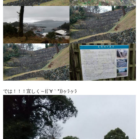
では！！！宜しく～((´∀｀*))ヶﾗヶﾗ