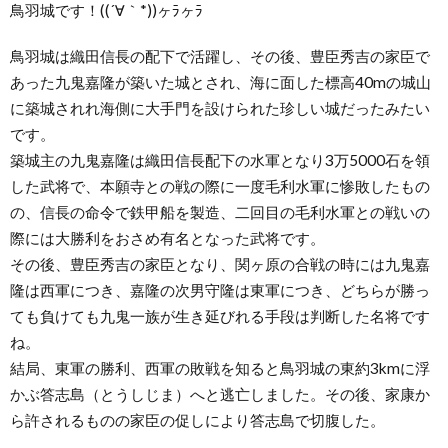
鳥羽城です！((´∀｀*))ヶﾗヶﾗ
鳥羽城は織田信長の配下で活躍し、その後、豊臣秀吉の家臣で
あった九鬼嘉隆が築いた城とされ、海に面した標高40mの城山
に築城されれ海側に大手門を設けられた珍しい城だったみたい
です。
築城主の九鬼嘉隆は織田信長配下の水軍となり3万5000石を領
した武将で、本願寺との戦の際に一度毛利水軍に惨敗したもの
の、信長の命令で鉄甲船を製造、二回目の毛利水軍との戦いの
際には大勝利をおさめ有名となった武将です。
その後、豊臣秀吉の家臣となり、関ヶ原の合戦の時には九鬼嘉
隆は西軍につき、嘉隆の次男守隆は東軍につき、どちらが勝っ
ても負けても九鬼一族が生き延びれる手段は判断した名将です
ね。
結局、東軍の勝利、西軍の敗戦を知ると鳥羽城の東約3kmに浮
かぶ答志島（とうしじま）へと逃亡しました。その後、家康か
ら許されるものの家臣の促しにより答志島で切腹した。