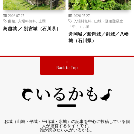
2026.07.27
2026.07.27
曲輪
,
入場料無料
,
土塁
入場料無料
,
山城（登頂難易度
「中」）
,
堀
鳥越城 ／ 別宮城（石川県）
舟岡城／船岡城／剣城／八幡
城（石川県）
Back to Top
お城（山城・平城・平山城・水城）の記事を中心に投稿している個
人が運営するサイトです。
誰か読みたい人がいるかも。