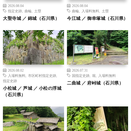
2026.08.04
2026.08.04
指定史跡
,
曲輪
,
土塁
曲輪
,
入場料無料
,
土塁
大聖寺城 ／ 錦城（石川県）
今江城 ／ 御幸塚城（石川県）
2026.08.02
2026.07.31
入場料無料
,
市区町村指定史跡
,
国指定史跡
,
堀
,
入場料無料
指定史跡
二曲城 ／ 府峠城（石川県）
小松城 ／ 芦城 ／ 小松の浮城
（石川県）