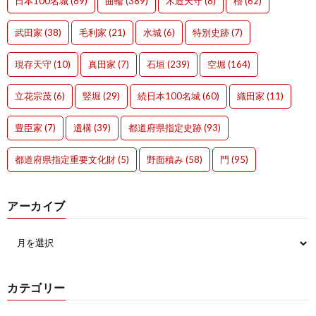
日本100名城
(89)
曲輪
(389)
木造天守
(8)
櫓
(62)
武田家
(38)
毛利家
(21)
水城
(6)
特別史跡
(7)
現存天守
(10)
真田家
(7)
石垣
(239)
空堀
(164)
立花宗茂
(6)
竪堀
(29)
続日本100名城
(60)
織田家
(11)
豊臣家
(7)
遺構
(39)
都道府県指定史跡
(93)
都道府県指定重要文化財
(5)
野面積み
(58)
門
(95)
アーカイブ
カテゴリー