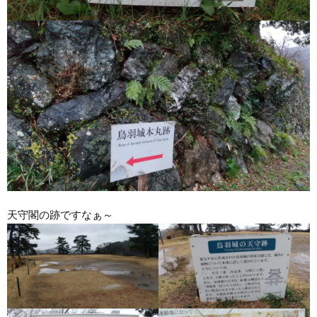
天守閣の跡ですなぁ～