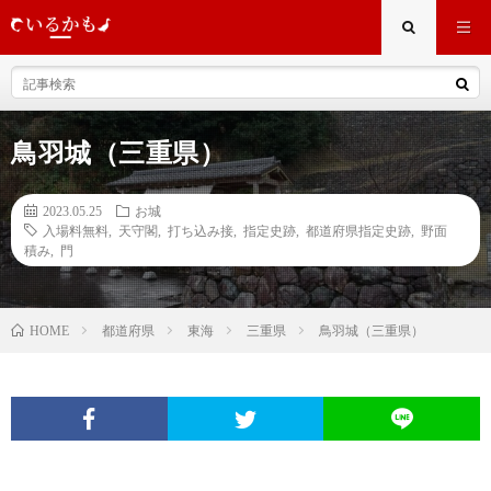
鳥羽城（三重県）
2023.05.25
お城
入場料無料
,
天守閣
,
打ち込み接
,
指定史跡
,
都道府県指定史跡
,
野面
積み
,
門
都道府県
東海
三重県
鳥羽城（三重県）
HOME