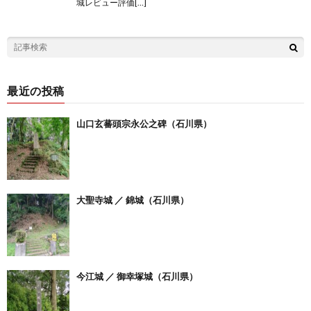
城レビュー評価[…]
最近の投稿
山口玄蕃頭宗永公之碑（石川県）
大聖寺城 ／ 錦城（石川県）
今江城 ／ 御幸塚城（石川県）