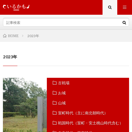
2023年
HOME
2023年
古戦場
お城
山城
室町時代（主に南北朝時代）
戦国時代（室町・安土桃山時代含む）