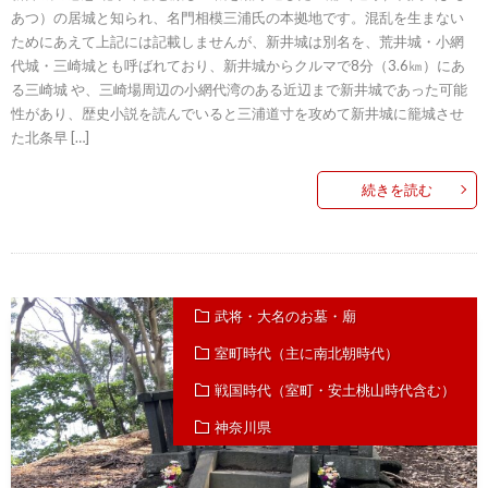
あつ）の居城と知られ、名門相模三浦氏の本拠地です。混乱を生まない
ためにあえて上記には記載しませんが、新井城は別名を、荒井城・小網
代城・三崎城とも呼ばれており、新井城からクルマで8分（3.6㎞）にあ
る三崎城 や、三崎場周辺の小網代湾のある近辺まで新井城であった可能
性があり、歴史小説を読んでいると三浦道寸を攻めて新井城に籠城させ
た北条早 […]
続きを読む
武将・大名のお墓・廟
室町時代（主に南北朝時代）
戦国時代（室町・安土桃山時代含む）
神奈川県