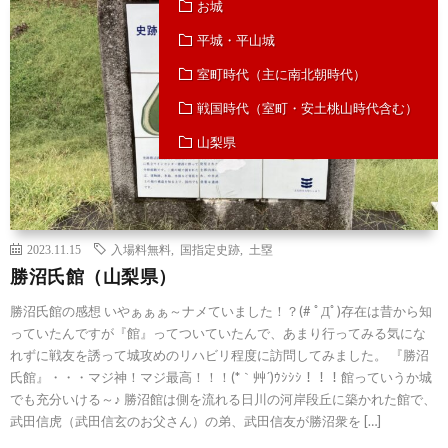
お城
平城・平山城
室町時代（主に南北朝時代）
戦国時代（室町・安土桃山時代含む）
山梨県
2023.11.15
入場料無料
,
国指定史跡
,
土塁
勝沼氏館（山梨県）
勝沼氏館の感想 いやぁぁぁ～ナメていました！？(# ﾟДﾟ)存在は昔から知
っていたんですが『館』ってついていたんで、あまり行ってみる気にな
れずに戦友を誘って城攻めのリハビリ程度に訪問してみました。 『勝沼
氏館』・・・マジ神！マジ最高！！！(*｀艸´)ｳｼｼｼ！！！館っていうか城
でも充分いける～♪ 勝沼館は側を流れる日川の河岸段丘に築かれた館で、
武田信虎（武田信玄のお父さん）の弟、武田信友が勝沼衆を […]