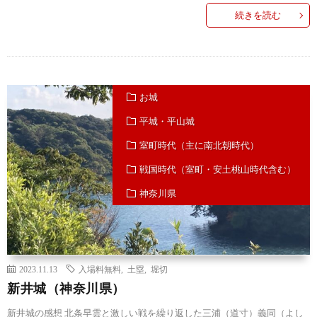
続きを読む
お城
平城・平山城
室町時代（主に南北朝時代）
戦国時代（室町・安土桃山時代含む）
神奈川県
2023.11.13
入場料無料
,
土塁
,
堀切
新井城（神奈川県）
新井城の感想 北条早雲と激しい戦を繰り返した三浦（道寸）義同（よし