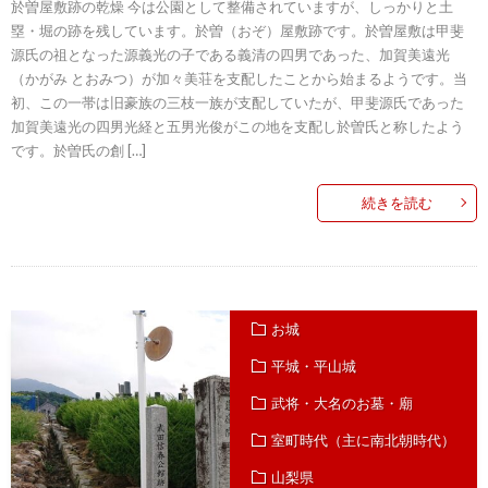
於曽屋敷跡の乾燥 今は公園として整備されていますが、しっかりと土
塁・堀の跡を残しています。於曽（おぞ）屋敷跡です。於曽屋敷は甲斐
源氏の祖となった源義光の子である義清の四男であった、加賀美遠光
（かがみ とおみつ）が加々美荘を支配したことから始まるようです。当
初、この一帯は旧豪族の三枝一族が支配していたが、甲斐源氏であった
加賀美遠光の四男光経と五男光俊がこの地を支配し於曽氏と称したよう
です。於曽氏の創 […]
続きを読む
お城
平城・平山城
武将・大名のお墓・廟
室町時代（主に南北朝時代）
山梨県