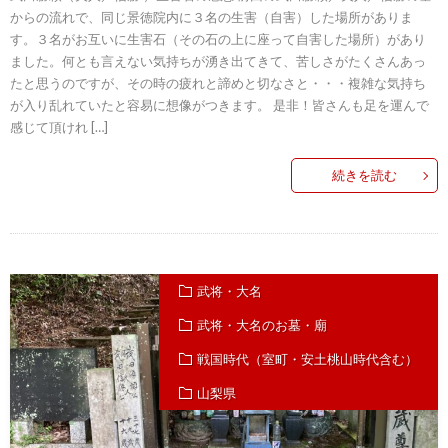
からの流れで、同じ景徳院内に３名の生害（自害）した場所がありま
す。３名がお互いに生害石（その石の上に座って自害した場所）があり
ました。何とも言えない気持ちが湧き出てきて、苦しさがたくさんあっ
たと思うのですが、その時の疲れと諦めと切なさと・・・複雑な気持ち
が入り乱れていたと容易に想像がつきます。 是非！皆さんも足を運んで
感じて頂けれ […]
続きを読む
武将・大名
武将・大名のお墓・廟
戦国時代（室町・安土桃山時代含む）
山梨県