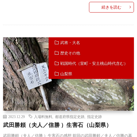
続きを読む
武将・大名
歴史その他
戦国時代（室町・安土桃山時代含む）
山梨県
2023.12.29
入場料無料
,
都道府県指定史跡
,
指定史跡
武田勝頼（夫人／信勝 ）生害石（山梨県）
武田勝頼（夫人／信勝 ）生害石の感想 前回の武田勝頼／夫人／信勝の墓