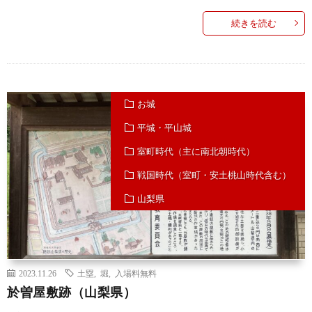
続きを読む
お城
平城・平山城
室町時代（主に南北朝時代）
戦国時代（室町・安土桃山時代含む）
山梨県
2023.11.26
土塁
,
堀
,
入場料無料
於曽屋敷跡（山梨県）