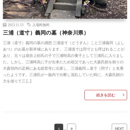
2023.11.13
入場料無料
三浦（道寸）義同の墓（神奈川県）
三浦（道寸）義同の墓の感想 三浦道寸（どうすん）こと三浦義同（よし
あつ）のお墓が新井城にあります。 三浦道寸は同寸とも呼ばれることが
あり、元々は扇谷上杉氏の子で三浦時高の養子として三浦氏に入りまし
た。しかし、三浦時高に子が出来たため祖父であった大森氏頼を頼りの
大森領内の足柄にある総世寺に出家し、三浦義同→道寸（同寸）と名乗
ったようです。三浦氏が一族内で分断し混乱していた時に、大森氏頼の
力を借りて三 […]
続きを読む
NEXT
1
…
9