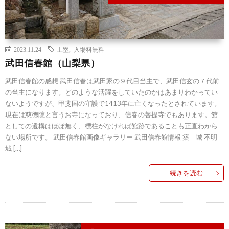
2023.11.24
土塁
,
入場料無料
武田信春館（山梨県）
武田信春館の感想 武田信春は武田家の９代目当主で、武田信玄の７代前
の当主になります。どのような活躍をしていたのかはあまりわかってい
ないようですが、甲斐国の守護で1413年に亡くなったとされています。
現在は慈徳院と言うお寺になっており、信春の菩提寺でもあります。館
としての遺構はほぼ無く、標柱がなければ館跡であることも正直わから
ない場所です。 武田信春館画像ギャラリー 武田信春館情報 築 城 不明
城 […]
続きを読む