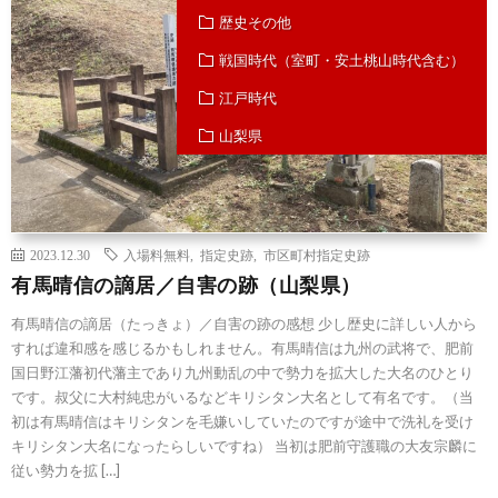
歴史その他
戦国時代（室町・安土桃山時代含む）
江戸時代
山梨県
2023.12.30
入場料無料
,
指定史跡
,
市区町村指定史跡
有馬晴信の謫居／自害の跡（山梨県）
有馬晴信の謫居（たっきょ）／自害の跡の感想 少し歴史に詳しい人から
すれば違和感を感じるかもしれません。有馬晴信は九州の武将で、肥前
国日野江藩初代藩主であり九州動乱の中で勢力を拡大した大名のひとり
です。叔父に大村純忠がいるなどキリシタン大名として有名です。（当
初は有馬晴信はキリシタンを毛嫌いしていたのですが途中で洗礼を受け
キリシタン大名になったらしいですね） 当初は肥前守護職の大友宗麟に
従い勢力を拡 […]