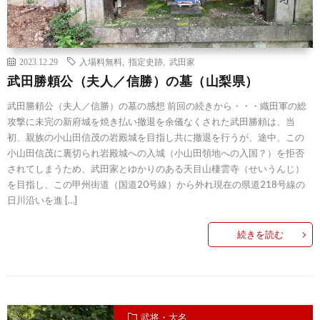
2023.12.29
入場料無料
,
指定史跡
,
武田家
武田勝頼公（夫人／信勝）の墓（山梨県）
武田勝頼公（夫人／信勝）の墓の感想 前回の続きから・・・織田軍の総
攻撃に未完の新府城を焼き払い撤退を余儀なくされた武田勝頼は、当
初、親族の小山田信茂の岩殿城を目指し共に撤退を行うが、途中、この
小山田信茂に裏切られ岩殿城への入城（小山田領地への入国？）を拒否
されてしまうため、武田家とゆかりのある天目山棲雲寺（せいうんじ）
を目指し、この甲州街道（国道20号線）から外れ現在の県道218号線の
日川沿いを進 […]
続きを読む
武将・大名