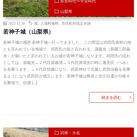
奈良時代〜平安時代
山梨県
2023.12.30
堀
,
入場料無料
,
市区町村指定史跡
若神子城（山梨県）
若神子城の感想 若神子城へ行ってきました。この周辺は武田氏発祥の地
とも言われている地域で、武田氏の祖と言われる、源義光（新羅三郎義
光）が築いたと言われているお城が若神子城になります。武田氏の流れ
としては、源義光→２代目源義清→３代目源清光の時に逸見氏（へみ）
を名乗ります。→４代目信義になり、武田神社で元服し武田信義を名乗
るようになり武田氏が成立します。若神子城は棒道と佐久往還が分岐す
る要地で、信濃 […]
続きを読む
武将・大名