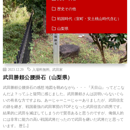
歴史その他
戦国時代（室町・安土桃山時代含む）
山梨県
2023.12.29
入場料無料
,
武田家
武田勝頼公腰掛石（山梨県）
武田勝頼公腰掛石の感想 地図を眺めながら・・・『天目山』ってどこな
んだよ？ってふと疑問に感じました。武田勝頼さんは説明いらないぐら
いの有名な方ですよね。あーじゃーこーじゃーありましたが、武田信玄
の跡を継ぎ、戦国最強の武田軍団のTOPとなった武田信玄の四男です。
結果的に武田を滅ぼしてしまうので賛否あると思うのですが、俺個人的
には非常に能力の高い戦国武将だったので武田を継いだ武将だと思って
います。 歴 […]