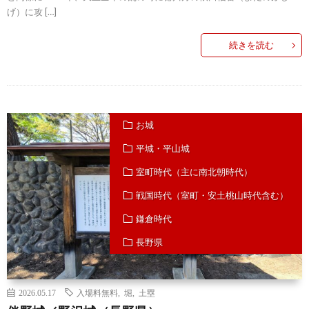
げ）に攻 […]
続きを読む
お城
平城・平山城
室町時代（主に南北朝時代）
戦国時代（室町・安土桃山時代含む）
鎌倉時代
長野県
2026.05.17
入場料無料
,
堀
,
土塁