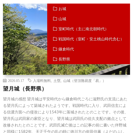
お城
山城
室町時代（主に南北朝時代）
戦国時代（室町・安土桃山時代含む）
鎌倉時代
長野県
2026.05.17
入場料無料
,
土塁
,
山城（登頂難易度「易」）
望月城（長野県）
望月城の感想 望月城は平安時代から鎌倉時代ごろに滋野氏の支流にあた
る望月氏によって築城されたようです。戦国時代に入り、武田信玄によ
る信濃方面への侵攻により1543年に落城されたとのことです。その後、
望月氏は武田家の家臣となり、望月城は武田氏の佐久支配の拠点として
改修されたとのことです。武田氏滅亡後はこの記事の前に書いた伴野城
と同様に1582年、天正壬午の乱の時に徳川方の依田信蕃（よだのぶし