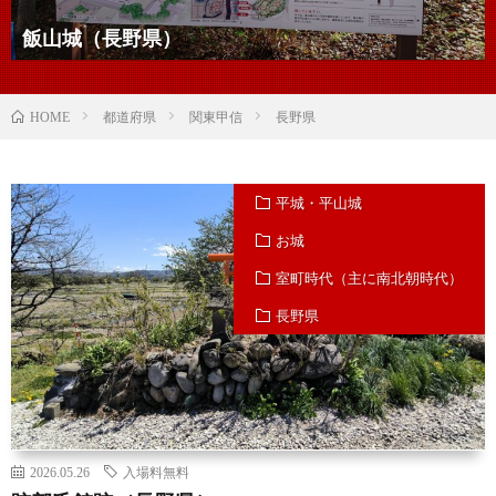
飯山城（長野県）
都道府県
関東甲信
長野県
HOME
平城・平山城
お城
室町時代（主に南北朝時代）
長野県
2026.05.26
入場料無料