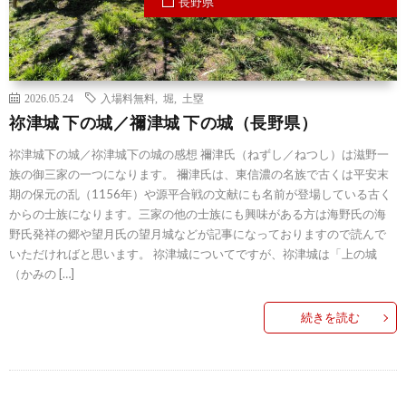
長野県
2026.05.24
入場料無料
,
堀
,
土塁
祢津城 下の城／禰津城 下の城（長野県）
祢津城下の城／祢津城下の城の感想 禰津氏（ねずし／ねつし）は滋野一
族の御三家の一つになります。 禰津氏は、東信濃の名族で古くは平安末
期の保元の乱（1156年）や源平合戦の文献にも名前が登場している古く
からの士族になります。三家の他の士族にも興味がある方は海野氏の海
野氏発祥の郷や望月氏の望月城などが記事になっておりますので読んで
いただければと思います。 祢津城についてですが、祢津城は「上の城
（かみの […]
続きを読む