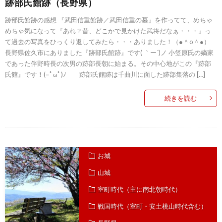
跡部氏館跡（長野県）
跡部氏館跡の感想 『武田信重館跡／武田信重の墓』を作ってて、めちゃ
めちゃ気になって『あれ？昔、どこかで見かけた武将だなぁ・・・』っ
て過去の写真をひっくり返してみたら・・・ありました！（●＾o＾●）
長野県佐久市にありました『跡部氏館跡』です( ｀ー´)ノ 小笠原氏の嫡家
であった伴野時長の次男の跡部長朝に始まる。その中心地がこの『跡部
氏館』です！(=ﾟωﾟ)ﾉ 跡部氏館跡は千曲川に面した跡部集落の […]
続きを読む
お城
山城
室町時代（主に南北朝時代）
戦国時代（室町・安土桃山時代含む）