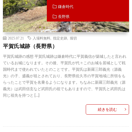
鎌倉時代
長野県
2025.07.21
入場料無料
,
指定史跡
,
堀切
平賀氏城跡（長野県）
平賀氏城跡の感想 平賀氏城跡は鎌倉時代に平賀義信が築城したと言われ
ているお城になります。その後、平賀氏が代々このお城を居城として戦
国時代まで使われていたとのことです。平賀氏は新羅三郎義光（源義
光）の子、盛義が祖とされており、長野県佐久市の平賀地域に所領をも
らったことで平賀を名乗るようになります。ちなみに新羅三郎義光（源
義光）は武田信玄など武田氏の祖でもありますので、平賀氏と武田氏は
同じ祖先を持つと […]
続きを読む