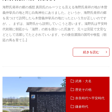
海野氏発祥の郷の感想 真田氏のルーツとも言える海野氏発祥の地が木曽
義仲挙兵の地と同じ白鳥神社にありました。というか、海野氏発祥の郷
を見つけて訪問したら木曽義仲挙兵の地だったという方が正しいのです
が。。 まずは、滋野氏から説明していこうと思います。滋野氏は平安時
代初期に朝廷から「滋野」の姓を授かった氏族で、元々は宮廷で文官な
どとして活躍してたとされていいます。その後信濃国の国司や牧監（朝
廷の馬を育て […]
続きを読む
武将・大名
歴史その他
奈良時代〜平安時代
鎌倉時代