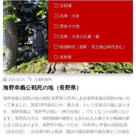
古戦場
武将・大名
歴史その他
武将・大名のお墓・廟
戦国時代（室町・安土桃山時代含む）
長野県
2026.05.24
入場料無料
海野幸義公戦死の地（長野県）
海野幸義公戦死の地の感想 長野県上田市にある海野幸義公戦死の地へ行
って来ました。国道18号線沿いの「蒼久保」という交差点の脇にありま
す。海野幸義は「海野平の戦い（神川合戦）」で亡くなった武将になり
ます。海野氏の当主・海野棟綱の嫡男とも言われる人物ですが棟綱の弟
と言う説もあります。海野平の戦いですが、1541年に甲斐の武田信虎
（信玄の父）、北信濃の村上義清、諏訪の諏訪頼重の連合軍がこの場所