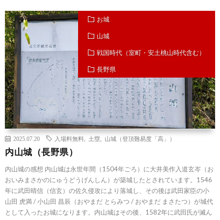
お城
山城
戦国時代（室町・安土桃山時代含む）
長野県
2025.07.20
入場料無料
,
土塁
,
山城（登頂難易度「高」）
内山城（長野県）
内山城の感想 内山城は永世年間（1504年ごろ）に大井美作入道玄岑（お
おいみまさかのにゅうどうげんしん）が築城したとされています。1546
年に武田晴信（信玄）の佐久侵攻により落城し、その後は武田家臣の小
山田 虎満 / 小山田 昌辰（おやまだ とらみつ / おやまだ まさたつ）が城代
として入ったお城になります。内山城はその後、1582年に武田氏が滅ん