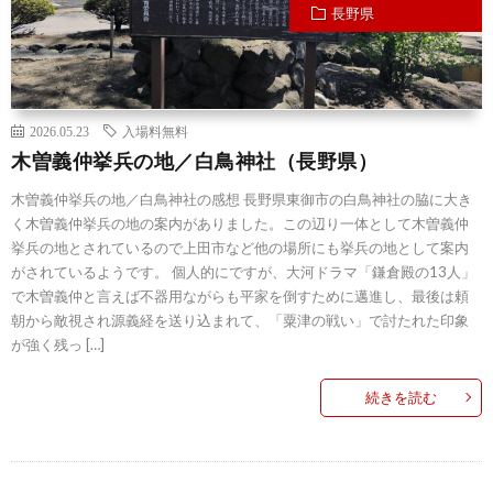
長野県
2026.05.23
入場料無料
木曽義仲挙兵の地／白鳥神社（長野県）
木曽義仲挙兵の地／白鳥神社の感想 長野県東御市の白鳥神社の脇に大き
く木曽義仲挙兵の地の案内がありました。この辺り一体として木曽義仲
挙兵の地とされているので上田市など他の場所にも挙兵の地として案内
がされているようです。 個人的にですが、大河ドラマ「鎌倉殿の13人」
で木曽義仲と言えば不器用ながらも平家を倒すために邁進し、最後は頼
朝から敵視され源義経を送り込まれて、「粟津の戦い」で討たれた印象
が強く残っ […]
続きを読む