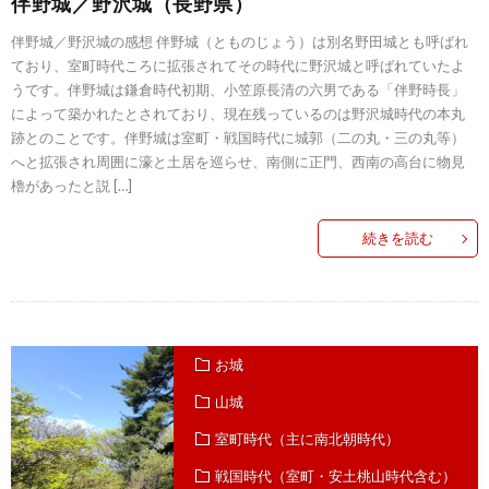
伴野城／野沢城（長野県）
伴野城／野沢城の感想 伴野城（とものじょう）は別名野田城とも呼ばれ
ており、室町時代ころに拡張されてその時代に野沢城と呼ばれていたよ
うです。伴野城は鎌倉時代初期、小笠原長清の六男である「伴野時長」
によって築かれたとされており、現在残っているのは野沢城時代の本丸
跡とのことです。伴野城は室町・戦国時代に城郭（二の丸・三の丸等）
へと拡張され周囲に濠と土居を巡らせ、南側に正門、西南の高台に物見
櫓があったと説 […]
続きを読む
お城
山城
室町時代（主に南北朝時代）
戦国時代（室町・安土桃山時代含む）