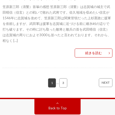
笠原新三郎（清繁）首塚の感想 笠原新三郎（清繁）は志賀城の城主で武
田晴信（信玄）との戦いで敗れた武将です。佐久地域を収めたい信玄が
1546年に志賀城を攻めて、笠原新三郎は関東管領だった上杉憲政に援軍
を依頼しますが、武田軍は援軍を志賀城に近づける前に碓氷峠の辺りで
打ち破ります。その時に討ち取った敵将と敵兵の首を武田晴信（信玄）
は志賀城の周りにおよそ3000も並べたと言われております。それから、
程なく […]
続きを読む
NEXT
1
…
3
Back to Top