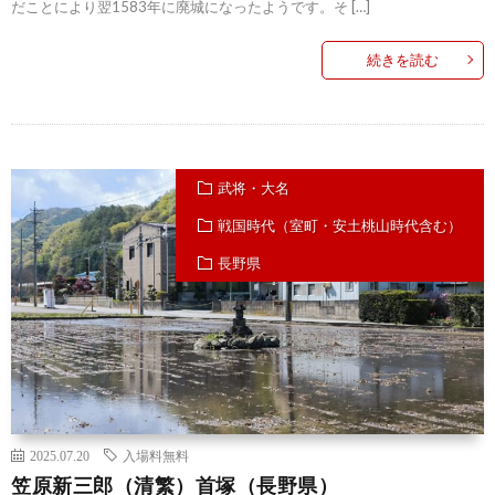
だことにより翌1583年に廃城になったようです。そ […]
続きを読む
武将・大名
戦国時代（室町・安土桃山時代含む）
長野県
2025.07.20
入場料無料
笠原新三郎（清繁）首塚（長野県）