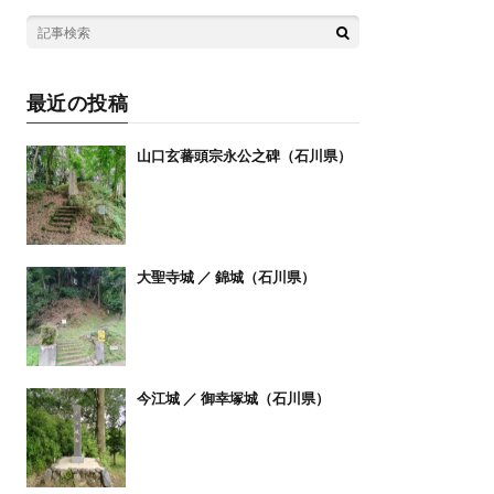
最近の投稿
山口玄蕃頭宗永公之碑（石川県）
大聖寺城 ／ 錦城（石川県）
今江城 ／ 御幸塚城（石川県）