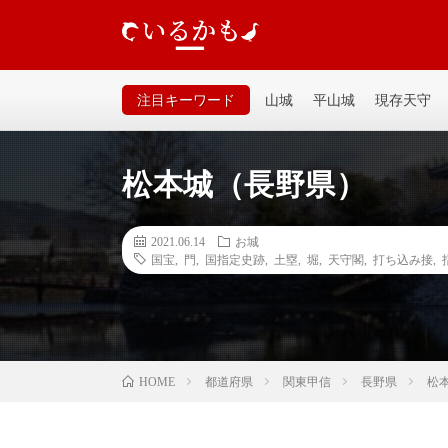
いるかも｜個人が運営するお城の記事サイトです。山城、
るいサイトなので気軽に見てください。
注目キーワード
山城
平山城
現存天守
松本城（長野県）
2021.06.14
お城
国宝
,
門
,
国指定史跡
,
土塁
,
堀
,
天守閣
,
打ち込み接
,
都道府県
関東甲信
長野県
松
HOME