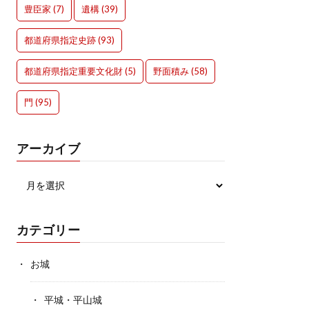
豊臣家
(7)
遺構
(39)
都道府県指定史跡
(93)
都道府県指定重要文化財
(5)
野面積み
(58)
門
(95)
アーカイブ
カテゴリー
お城
平城・平山城