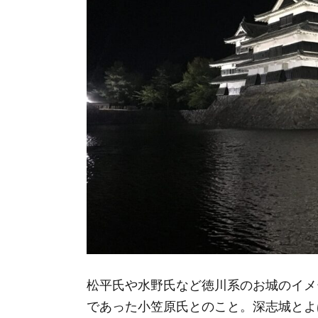
松平氏や水野氏など徳川系のお城のイメ
であった小笠原氏とのこと。深志城とよ