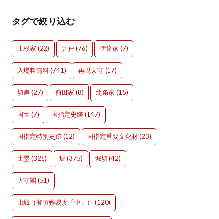
タグで絞り込む
上杉家
(22)
井戸
(76)
伊達家
(7)
入場料無料
(741)
再現天守
(17)
切岸
(27)
前田家
(8)
北条家
(15)
国宝
(7)
国指定史跡
(147)
国指定特別史跡
(12)
国指定重要文化財
(23)
土塁
(328)
堀
(375)
堀切
(42)
天守閣
(51)
山城（登頂難易度「中」）
(120)