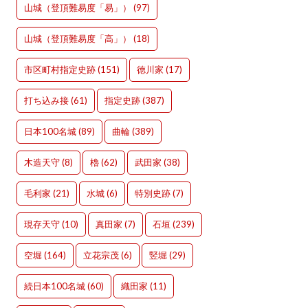
山城（登頂難易度「易」）
(97)
山城（登頂難易度「高」）
(18)
市区町村指定史跡
(151)
徳川家
(17)
打ち込み接
(61)
指定史跡
(387)
日本100名城
(89)
曲輪
(389)
木造天守
(8)
櫓
(62)
武田家
(38)
毛利家
(21)
水城
(6)
特別史跡
(7)
現存天守
(10)
真田家
(7)
石垣
(239)
空堀
(164)
立花宗茂
(6)
竪堀
(29)
続日本100名城
(60)
織田家
(11)