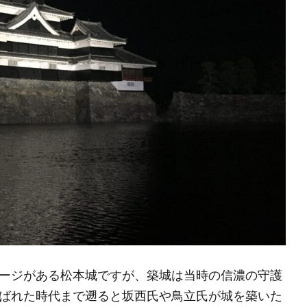
ージがある松本城ですが、築城は当時の信濃の守護
ばれた時代まで遡ると坂西氏や鳥立氏が城を築いた