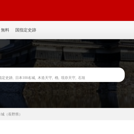
平城、平山城など個人主観の記事を書いてます。誰か見たい人がいるかも。ゆ
無料
国指定史跡
指定史跡
,
日本100名城
,
木造天守
,
櫓
,
現存天守
,
石垣
本城（長野県）