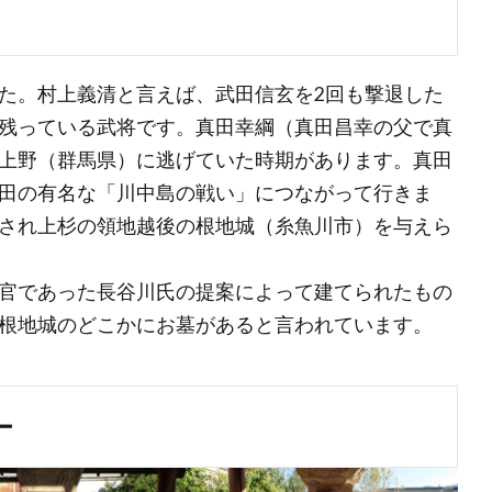
た。村上義清と言えば、武田信玄を2回も撃退した
残っている武将です。真田幸綱（真田昌幸の父で真
上野（群馬県）に逃げていた時期があります。真田
田の有名な「川中島の戦い」につながって行きま
され上杉の領地越後の根地城（糸魚川市）を与えら
官であった長谷川氏の提案によって建てられたもの
根地城のどこかにお墓があると言われています。
ー