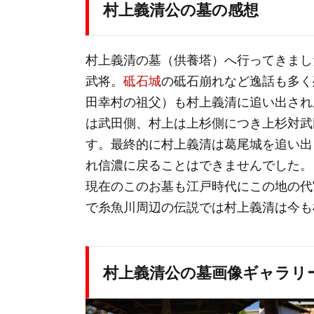
村上義清公の墓の感想
村上義清の墓（供養塔）へ行ってきまし
武将。
砥石城
の砥石崩れなど逸話も多く
田幸村の祖父）も村上義清に追い出され
は武田側、村上は上杉側につき上杉対武
す。最終的に村上義清は葛尾城を追い出
れ信濃に戻ることはできませんでした。
現在のこのお墓も江戸時代にこの地の代
で糸魚川周辺の伝説では村上義清は今も
村上義清公の墓画像ギャラリ