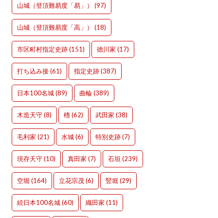
山城（登頂難易度「易」）
(97)
山城（登頂難易度「高」）
(18)
市区町村指定史跡
(151)
徳川家
(17)
打ち込み接
(61)
指定史跡
(387)
日本100名城
(89)
曲輪
(389)
木造天守
(8)
櫓
(62)
武田家
(38)
毛利家
(21)
水城
(6)
特別史跡
(7)
現存天守
(10)
真田家
(7)
石垣
(239)
空堀
(164)
立花宗茂
(6)
竪堀
(29)
続日本100名城
(60)
織田家
(11)