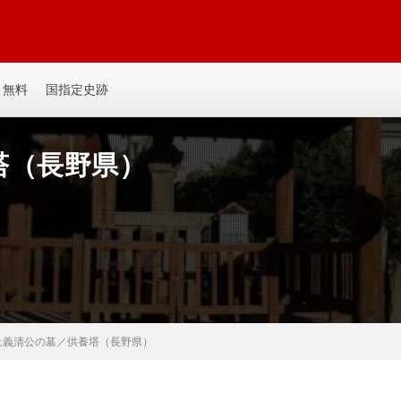
平城、平山城など個人主観の記事を書いてます。誰か見たい人がいるかも。ゆ
無料
国指定史跡
塔（長野県）
上義清公の墓／供養塔（長野県）