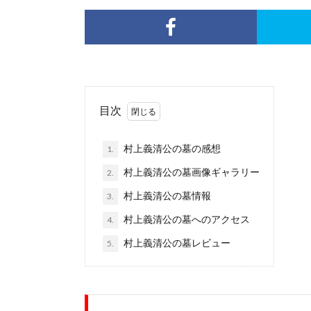
目次
村上義清公の墓の感想
1.
村上義清公の墓画像ギャラリー
2.
村上義清公の墓情報
3.
村上義清公の墓へのアクセス
4.
村上義清公の墓レビュー
5.