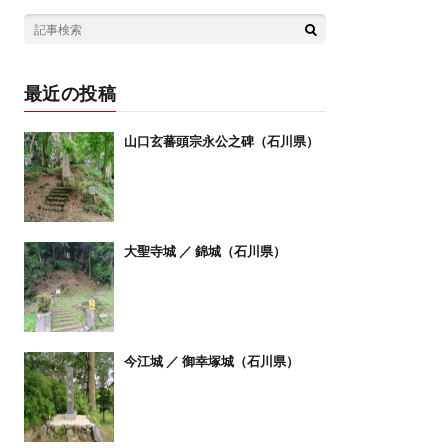
最近の投稿
山口玄蕃頭宗永公之碑（石川県）
大聖寺城 ／ 錦城（石川県）
今江城 ／ 御幸塚城（石川県）