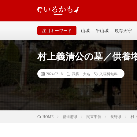
いるかも｜個人が運営するお城の記事サイトです。山城、
るいサイトなので気軽に見てください。
注目キーワード
山城
平山城
現存天守
村上義清公の墓／供養
2024.02.18
武将・大名
入場料無料
都道府県
関東甲信
長野県
村
HOME