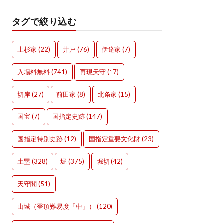
タグで絞り込む
上杉家
(22)
井戸
(76)
伊達家
(7)
入場料無料
(741)
再現天守
(17)
切岸
(27)
前田家
(8)
北条家
(15)
国宝
(7)
国指定史跡
(147)
国指定特別史跡
(12)
国指定重要文化財
(23)
土塁
(328)
堀
(375)
堀切
(42)
天守閣
(51)
山城（登頂難易度「中」）
(120)