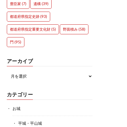
豊臣家
(7)
遺構
(39)
都道府県指定史跡
(93)
都道府県指定重要文化財
(5)
野面積み
(58)
門
(95)
アーカイブ
カテゴリー
お城
平城・平山城