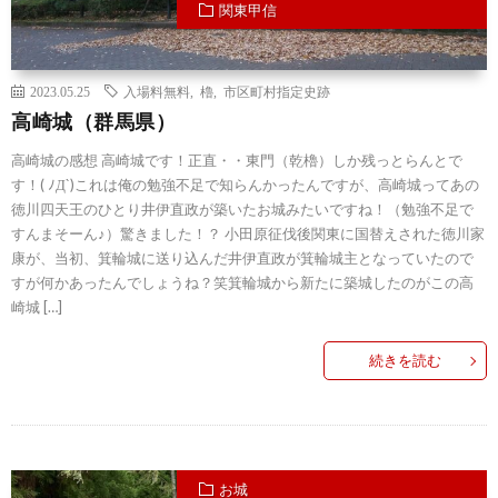
関東甲信
2023.05.25
入場料無料
,
櫓
,
市区町村指定史跡
高崎城（群馬県）
高崎城の感想 高崎城です！正直・・東門（乾櫓）しか残っとらんとで
す！( ﾉД`)これは俺の勉強不足で知らんかったんですが、高崎城ってあの
徳川四天王のひとり井伊直政が築いたお城みたいですね！（勉強不足で
すんまそーん♪）驚きました！？ 小田原征伐後関東に国替えされた徳川家
康が、当初、箕輪城に送り込んだ井伊直政が箕輪城主となっていたので
すが何かあったんでしょうね？笑箕輪城から新たに築城したのがこの高
崎城 […]
続きを読む
お城