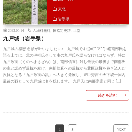
東北
岩手県
2023.05.14
入場料無料
,
国指定史跡
,
土塁
九戸城（岩手県）
九戸城の感想 念願が叶いました～♪ 九戸城です(((o(*ﾟ▽ﾟ*)o)))南部氏を
語る上では、北の津軽氏そして南の九戸氏を語らなければならず、特に
九戸政実（くのへまさざね）は、南部信直に対し最後の最後まで南部氏
の主と認めず反抗を続け、南部信直への反抗から豊臣政権を巻き込んだ
反抗となる『九戸政実の乱』へ大きく発展し、豊臣秀吉の天下統一国内
最後の戦として九戸城は名を残します。 九戸氏は南部宗家と同じ […]
続きを読む
NEXT
1
…
3