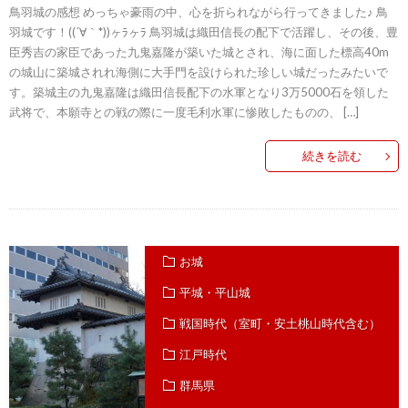
鳥羽城の感想 めっちゃ豪雨の中、心を折られながら行ってきました♪ 鳥
羽城です！((´∀｀*))ヶﾗヶﾗ 鳥羽城は織田信長の配下で活躍し、その後、豊
臣秀吉の家臣であった九鬼嘉隆が築いた城とされ、海に面した標高40m
の城山に築城されれ海側に大手門を設けられた珍しい城だったみたいで
す。築城主の九鬼嘉隆は織田信長配下の水軍となり3万5000石を領した
武将で、本願寺との戦の際に一度毛利水軍に惨敗したものの、 […]
続きを読む
お城
平城・平山城
戦国時代（室町・安土桃山時代含む）
江戸時代
群馬県