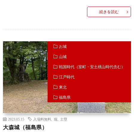
続きを読む
お城
山城
戦国時代（室町・安土桃山時代含む）
江戸時代
東北
福島県
2023.05.15
入場料無料
,
堀
,
土塁
大森城（福島県）