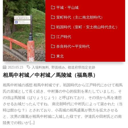
平城・平山城
室町時代（主に南北朝時代）
戦国時代（室町・安土桃山時代含む）
江戸時代
奈良時代〜平安時代
東北
福島県
2023.05.23
入場料無料
,
野面積み
,
都道府県指定史跡
相馬中村城／中村城／馬陵城（福島県）
相馬中村城の感想 相馬中村城です。戦国時代から江戸時代にかけて相馬
氏の居城として長く続き、中村藩の中心的役割を果たしていました。そ
の頃は馬陵城（ばりょうじょう）と呼ばれており、その頃から馬を連想
させるお城だったんですね。 南北朝時代に中村氏によって築かれた（当
時は館かな？）とされており、小高城の相馬盛胤が勢力を拡大させる
と、次男の隆胤が相馬中村城に入城した様です。伊達氏や田村氏との南
陸奥での戦いが […]