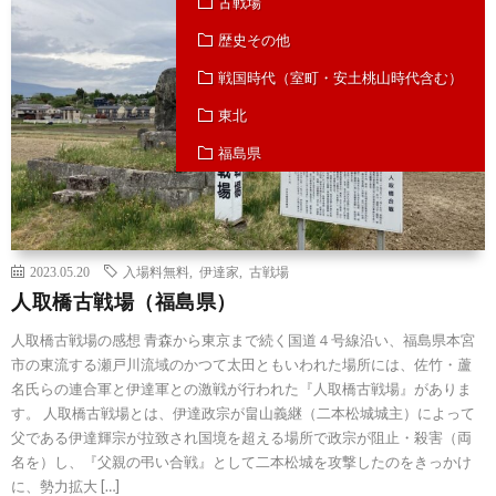
古戦場
歴史その他
戦国時代（室町・安土桃山時代含む）
東北
福島県
2023.05.20
入場料無料
,
伊達家
,
古戦場
人取橋古戦場（福島県）
人取橋古戦場の感想 青森から東京まで続く国道４号線沿い、福島県本宮
市の東流する瀬戸川流域のかつて太田ともいわれた場所には、佐竹・蘆
名氏らの連合軍と伊達軍との激戦が行われた『人取橋古戦場』がありま
す。 人取橋古戦場とは、伊達政宗が畠山義継（二本松城城主）によって
父である伊達輝宗が拉致され国境を超える場所で政宗が阻止・殺害（両
名を）し、『父親の弔い合戦』として二本松城を攻撃したのをきっかけ
に、勢力拡大 […]