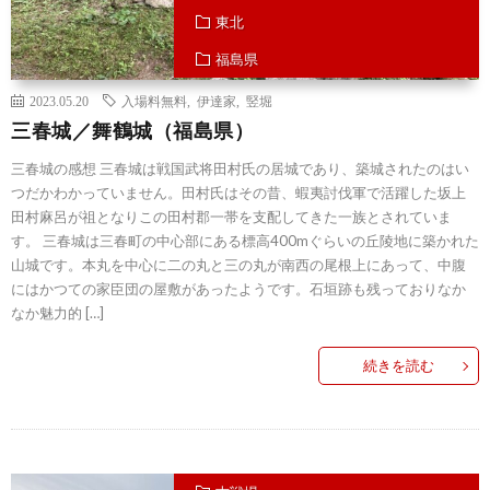
東北
福島県
2023.05.20
入場料無料
,
伊達家
,
竪堀
三春城／舞鶴城（福島県）
三春城の感想 三春城は戦国武将田村氏の居城であり、築城されたのはい
つだかわかっていません。田村氏はその昔、蝦夷討伐軍で活躍した坂上
田村麻呂が祖となりこの田村郡一帯を支配してきた一族とされていま
す。 三春城は三春町の中心部にある標高400mぐらいの丘陵地に築かれた
山城です。本丸を中心に二の丸と三の丸が南西の尾根上にあって、中腹
にはかつての家臣団の屋敷があったようです。石垣跡も残っておりなか
なか魅力的 […]
続きを読む