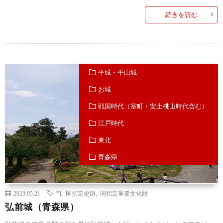
続きを読む
平城・平山城
お城
戦国時代（室町・安土桃山時代含む）
江戸時代
東北
青森県
2023.05.21
門
,
国指定史跡
,
国指定重要文化財
弘前城（青森県）