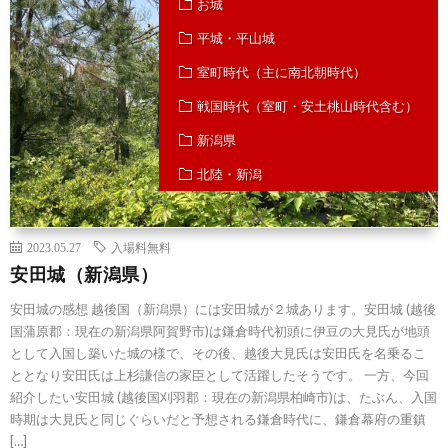
お城
平城・平山城
室町時代（主に南北朝時代）
戦国時代（室町・安土桃山時代含む）
新潟県
北陸・新潟
2023.05.27
入場料無料
安田城（新潟県）
安田城の感想 越後国（新潟県）には安田城が２城あります。安田城 (越後
国蒲原郡：現在の新潟県阿賀野市)は鎌倉時代初頭に伊豆の大見氏が地頭
として入国し築いた城の様で、その後、越後大見氏は安田氏を名乗るこ
ととなり安田氏は上杉謙信の家臣として活躍したそうです。 一方、今回
紹介したい安田城 (越後国刈羽郡：現在の新潟県柏崎市)は、たぶん、入国
時期は大見氏と同じぐらいだと予想される鎌倉時代に、鎌倉幕府の重鎮
[…]