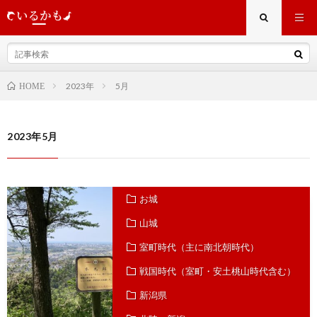
2023年
5月
HOME
2023年5月
お城
山城
室町時代（主に南北朝時代）
戦国時代（室町・安土桃山時代含む）
新潟県