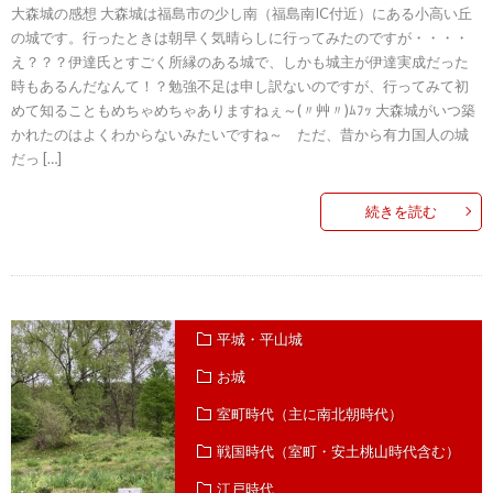
大森城の感想 大森城は福島市の少し南（福島南IC付近）にある小高い丘
の城です。行ったときは朝早く気晴らしに行ってみたのですが・・・・
え？？？伊達氏とすごく所縁のある城で、しかも城主が伊達実成だった
時もあるんだなんて！？勉強不足は申し訳ないのですが、行ってみて初
めて知ることもめちゃめちゃありますねぇ～(〃艸〃)ﾑﾌｯ 大森城がいつ築
かれたのはよくわからないみたいですね～ ただ、昔から有力国人の城
だっ […]
続きを読む
平城・平山城
お城
室町時代（主に南北朝時代）
戦国時代（室町・安土桃山時代含む）
江戸時代