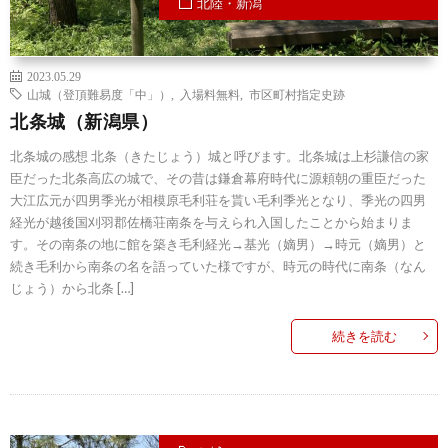
北陸・新潟
2023.05.29
山城（登頂難易度「中」）
,
入場料無料
,
市区町村指定史跡
北条城（新潟県）
北条城の感想 北条（きたじょう）城と呼びます。北条城は上杉謙信の家
臣だった北条高広の城で、その昔は鎌倉幕府時代に源頼朝の重臣だった
大江広元が四男季光が相模原毛利荘を貰い毛利季光となり、季光の四男
経光が越後国刈羽郡佐橋荘南条を与えられ入国したことから始まりま
す。その南条の地に館を築き毛利経光→基光（嫡男）→時元（嫡男）と
続き毛利から南条の名を語っていた様ですが、時元の時代に南条（なん
じょう）から北条 […]
続きを読む