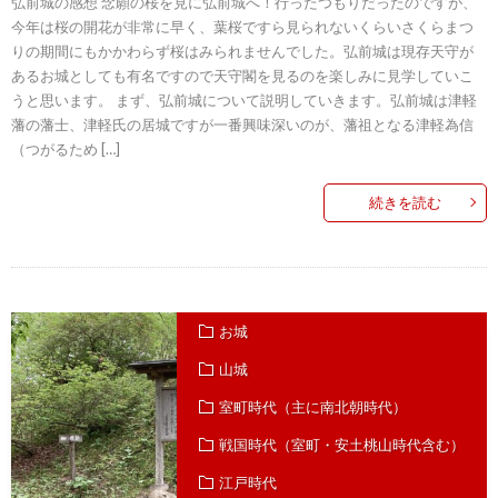
弘前城の感想 念願の桜を見に弘前城へ！行ったつもりだったのですが、
今年は桜の開花が非常に早く、葉桜ですら見られないくらいさくらまつ
りの期間にもかかわらず桜はみられませんでした。弘前城は現存天守が
あるお城としても有名ですので天守閣を見るのを楽しみに見学していこ
うと思います。 まず、弘前城について説明していきます。弘前城は津軽
藩の藩士、津軽氏の居城ですが一番興味深いのが、藩祖となる津軽為信
（つがるため […]
続きを読む
お城
山城
室町時代（主に南北朝時代）
戦国時代（室町・安土桃山時代含む）
江戸時代