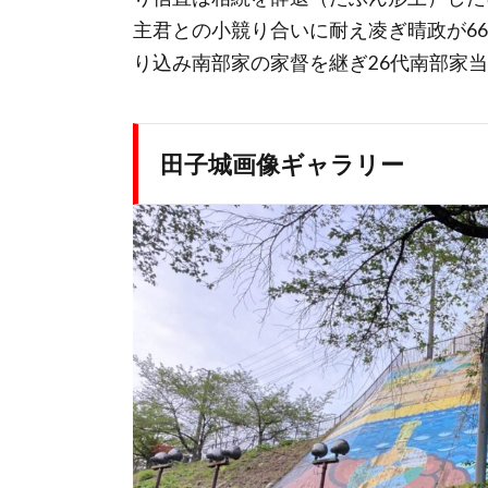
主君との小競り合いに耐え凌ぎ晴政が6
り込み南部家の家督を継ぎ26代南部家
田子城画像ギャラリー