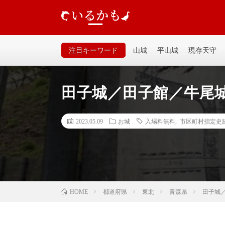
いるかも｜個人が運営するお城の記事サイトです。山城、
るいサイトなので気軽に見てください。
注目キーワード
山城
平山城
現存天守
田子城／田子館／牛尾
2023.05.09
お城
入場料無料
,
市区町村指定史
都道府県
東北
青森県
田子城
HOME