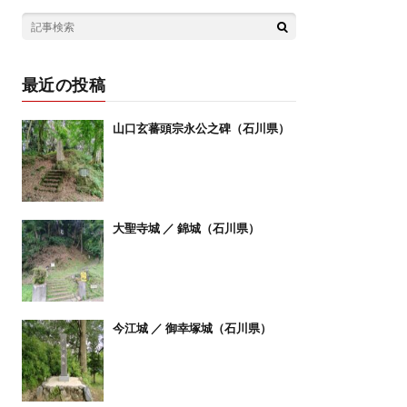
最近の投稿
山口玄蕃頭宗永公之碑（石川県）
大聖寺城 ／ 錦城（石川県）
今江城 ／ 御幸塚城（石川県）