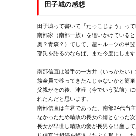
田子城の感想
田子城って書いて『たっこじょう』って
南部家（南部一族）を追いかけていると
奥？青森？）でして、超～ルーツの甲斐
部氏を語るのならば、また今度にします！((´
南部信直は岩手の一方井（いっかたい）
族全員で移ってきたんじゃないかと簡単
父親がその後、津軽（今でいう弘前）に
れたんだと思います。
南部信直は主君であった、南部24代当
なかったため晴政の長女の婿となった次
長女が早世し晴政の妾が長男を出産して
り信直は相続を辞退（たぶん形上）した