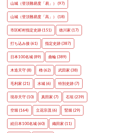
山城（登頂難易度「易」）
(97)
山城（登頂難易度「高」）
(18)
市区町村指定史跡
(151)
徳川家
(17)
打ち込み接
(61)
指定史跡
(387)
日本100名城
(89)
曲輪
(389)
木造天守
(8)
櫓
(62)
武田家
(38)
毛利家
(21)
水城
(6)
特別史跡
(7)
現存天守
(10)
真田家
(7)
石垣
(239)
空堀
(164)
立花宗茂
(6)
竪堀
(29)
続日本100名城
(60)
織田家
(11)