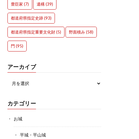
豊臣家
(7)
遺構
(39)
都道府県指定史跡
(93)
都道府県指定重要文化財
(5)
野面積み
(58)
門
(95)
アーカイブ
カテゴリー
お城
平城・平山城