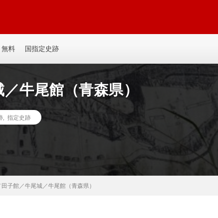
平城、平山城など個人主観の記事を書いてます。誰か見たい人がいるかも。ゆ
無料
国指定史跡
城／牛尾館（青森県）
跡
,
指定史跡
／田子館／牛尾城／牛尾館（青森県）