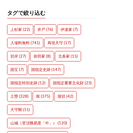
タグで絞り込む
上杉家
(22)
井戸
(76)
伊達家
(7)
入場料無料
(741)
再現天守
(17)
切岸
(27)
前田家
(8)
北条家
(15)
国宝
(7)
国指定史跡
(147)
国指定特別史跡
(12)
国指定重要文化財
(23)
土塁
(328)
堀
(375)
堀切
(42)
天守閣
(51)
山城（登頂難易度「中」）
(120)