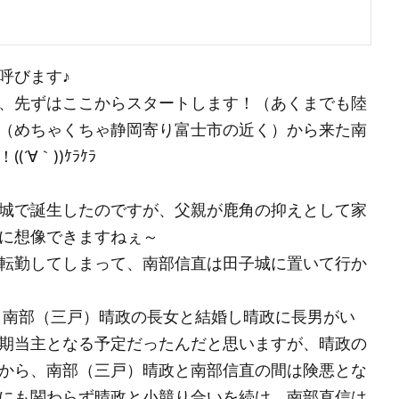
呼びます♪
、先ずはここからスタートします！（あくまでも陸
（めちゃくちゃ静岡寄り富士市の近く）から来た南
∀｀))ｹﾗｹﾗ
城で誕生したのですが、父親が鹿角の抑えとして家
に想像できますねぇ～
転勤してしまって、南部信直は田子城に置いて行か
主 南部（三戸）晴政の長女と結婚し晴政に長男がい
期当主となる予定だったんだと思いますが、晴政の
から、南部（三戸）晴政と南部信直の間は険悪とな
にも関わらず晴政と小競り合いを続け、南部直信は