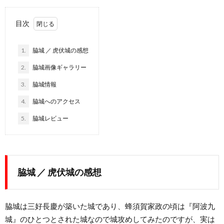
目次
1.
脇城 ／ 虎伏城の感想
2.
脇城画像ギャラリー
3.
脇城情報
4.
脇城へのアクセス
5.
脇城レビュー
脇城 ／ 虎伏城の感想
脇城は三好長慶が築いた城であり、蜂須賀家政の頃は『阿波九
城』のひとつとされた城なので城攻めしてみたのですが、実は