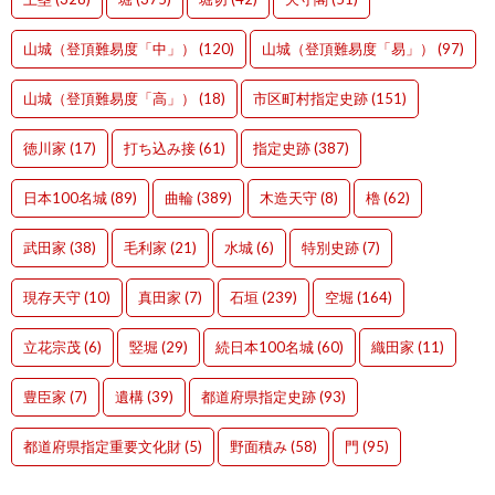
山城（登頂難易度「中」）
(120)
山城（登頂難易度「易」）
(97)
山城（登頂難易度「高」）
(18)
市区町村指定史跡
(151)
徳川家
(17)
打ち込み接
(61)
指定史跡
(387)
日本100名城
(89)
曲輪
(389)
木造天守
(8)
櫓
(62)
武田家
(38)
毛利家
(21)
水城
(6)
特別史跡
(7)
現存天守
(10)
真田家
(7)
石垣
(239)
空堀
(164)
立花宗茂
(6)
竪堀
(29)
続日本100名城
(60)
織田家
(11)
豊臣家
(7)
遺構
(39)
都道府県指定史跡
(93)
都道府県指定重要文化財
(5)
野面積み
(58)
門
(95)