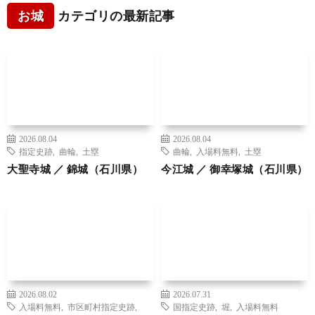
お城
カテゴリの最新記事
2026.08.04
2026.08.04
指定史跡
,
曲輪
,
土塁
曲輪
,
入場料無料
,
土塁
大聖寺城 ／ 錦城（石川県）
今江城 ／ 御幸塚城（石川県）
2026.08.02
2026.07.31
入場料無料
,
市区町村指定史跡
,
国指定史跡
,
堀
,
入場料無料