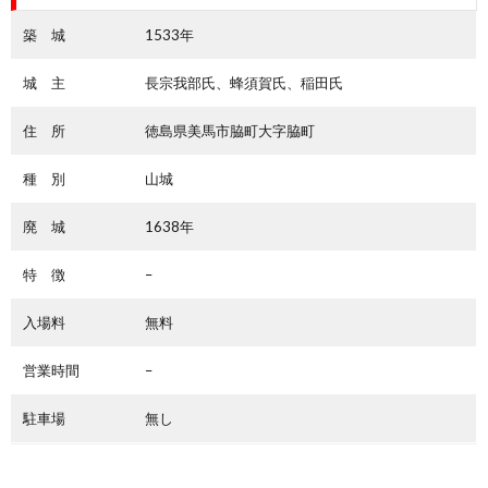
築 城
1533年
城 主
長宗我部氏、蜂須賀氏、稲田氏
住 所
徳島県美馬市脇町大字脇町
種 別
山城
廃 城
1638年
特 徴
–
入場料
無料
営業時間
–
駐車場
無し