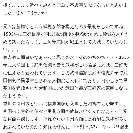
後でよくよく調べてみると面白く不思議な城であったと思いま
した！((´∀｀*))ヶﾗヶﾗ
元々は脇権守と云う武将が館を構えたのが最初らしいですね。
1533年に三好長慶が阿波国の西側の防御のために脇城をあらた
めて築いたらしく、三河守兼則が城主として入城していたらし
い。。。
個人的に面白いなぁ～って思うのが、そののちのち・・・1557
年に大和国より武田信顕と云う武将がこの脇城に入城し三好氏
に仕えたと云われています。この武田信顕は武田信虎の子で武
田信玄の異母弟とされる人物だと云われており、何かしらで甲
斐国を追放された大和国にいた武田信顕が三好家の家臣になっ
たようです。
香川の引田城といい（信濃国から入国した四宮右近が城主）、
四国って意外と信濃と甲斐方面の武将がいるんだなぁ～って変
な運命を感じます。それぐらい甲州方面には有能な武将が多く
あふれていたのかも知れませんね！(〃艸〃)ﾑﾌｯ やっぱり歴史