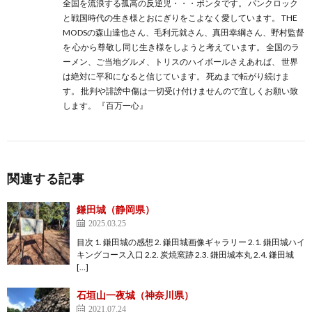
全国を流浪する孤高の反逆児・・・ポンタです。 パンクロック
と戦国時代の生き様とおにぎりをこよなく愛しています。 THE
MODSの森山達也さん、毛利元就さん、真田幸綱さん、野村監督
を 心から尊敬し同じ生き様をしようと考えています。 全国のラ
ーメン、ご当地グルメ、トリスのハイボールさえあれば、 世界
は絶対に平和になると信じています。 死ぬまで転がり続けま
す。 批判や誹謗中傷は一切受け付けませんので宜しくお願い致
します。 『百万一心』
関連する記事
鎌田城（静岡県）
2025.03.25
目次 1. 鎌田城の感想 2. 鎌田城画像ギャラリー 2.1. 鎌田城ハイ
キングコース入口 2.2. 炭焼窯跡 2.3. 鎌田城本丸 2.4. 鎌田城
[…]
石垣山一夜城（神奈川県）
2021.07.24