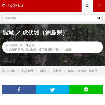
脇城 ／ 虎伏城（徳島県）
2024.08.30
お城
入場料無料
,
堀
,
山城（登頂難易度「易」）
,
曲輪
都道府県
四国
徳島県
脇城 ／ 虎伏城（徳島県）
HOME