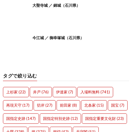
大聖寺城 ／ 錦城（石川県）
今江城 ／ 御幸塚城（石川県）
タグで絞り込む
上杉家
(22)
井戸
(76)
伊達家
(7)
入場料無料
(741)
再現天守
(17)
切岸
(27)
前田家
(8)
北条家
(15)
国宝
(7)
国指定史跡
(147)
国指定特別史跡
(12)
国指定重要文化財
(23)
土塁
(328)
堀
(375)
堀切
(42)
天守閣
(51)