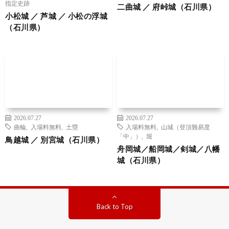
指定史跡
二曲城 ／ 府峠城（石川県）
小松城 ／ 芦城 ／ 小松の浮城
（石川県）
2026.07.27
2026.07.27
曲輪
,
入場料無料
,
土塁
入場料無料
,
山城（登頂難易度
「中」）
,
堀
鳥越城 ／ 別宮城（石川県）
舟岡城／船岡城／剣城／八幡
城（石川県）
Back to Top