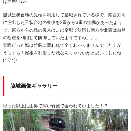
は面白い♪♪♪
脇城は状台地の先端を利用して築城されている様で、南西方向
に突出した舌状台地の東側を2重から3重の空堀があったよう
で、東方からの敵の侵入はこの空堀で対応し南方や北西は自然
の断崖を利用して防御していたようですね。。。
実際行った際は竹藪に覆われて全くわかりませんでした！が、
うっすら！尾根を利用した城なんじゃないかと思いましたね
(^▽^)/
脇城画像ギャラリー
思った以上に山奥で深い竹藪で覆われていました！？