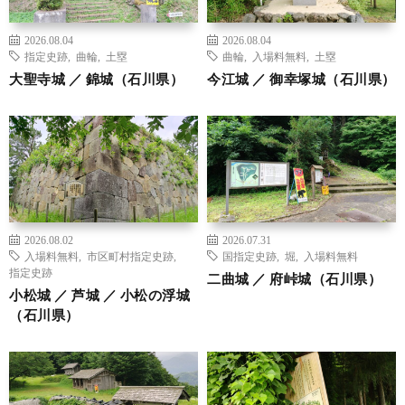
2026.08.04
2026.08.04
指定史跡
,
曲輪
,
土塁
曲輪
,
入場料無料
,
土塁
大聖寺城 ／ 錦城（石川県）
今江城 ／ 御幸塚城（石川県）
2026.08.02
2026.07.31
入場料無料
,
市区町村指定史跡
,
国指定史跡
,
堀
,
入場料無料
指定史跡
二曲城 ／ 府峠城（石川県）
小松城 ／ 芦城 ／ 小松の浮城
（石川県）