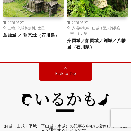
2026.07.27
2026.07.27
曲輪
,
入場料無料
,
土塁
入場料無料
,
山城（登頂難易度
「中」）
,
堀
鳥越城 ／ 別宮城（石川県）
舟岡城／船岡城／剣城／八幡
城（石川県）
Back to Top
お城（山城・平城・平山城・水城）の記事を中心に投稿している個
人が運営するサイトです。