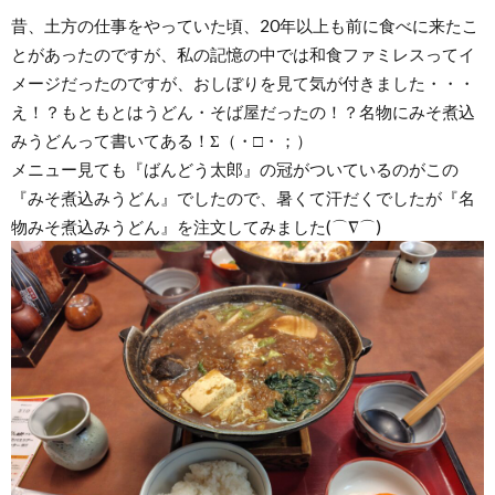
昔、土方の仕事をやっていた頃、20年以上も前に食べに来たこ
とがあったのですが、私の記憶の中では和食ファミレスってイ
メージだったのですが、おしぼりを見て気が付きました・・・
え！？もともとはうどん・そば屋だったの！？名物にみそ煮込
みうどんって書いてある！Σ（・□・；）
メニュー見ても『ばんどう太郎』の冠がついているのがこの
『みそ煮込みうどん』でしたので、暑くて汗だくでしたが『名
物みそ煮込みうどん』を注文してみました(⌒∇⌒)