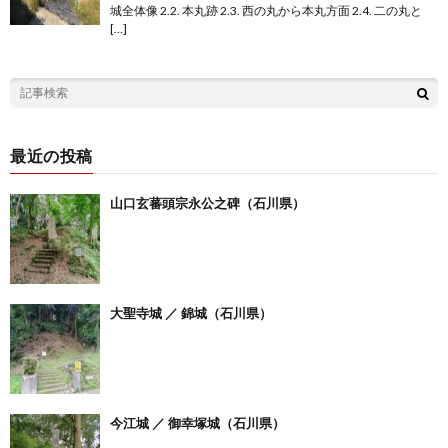
城全体像 2.2. 本丸跡 2.3. 西の丸から本丸方面 2.4. 二の丸と
[…]
最近の投稿
山口玄蕃頭宗永公之碑（石川県）
大聖寺城 ／ 錦城（石川県）
今江城 ／ 御幸塚城（石川県）