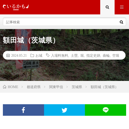
額田城（茨城県）
2024.05.21
お城
入場料無料
,
土塁
,
堀
,
指定史跡
,
曲輪
,
空堀
都道府県
関東甲信
茨城県
額田城（茨城県）
HOME