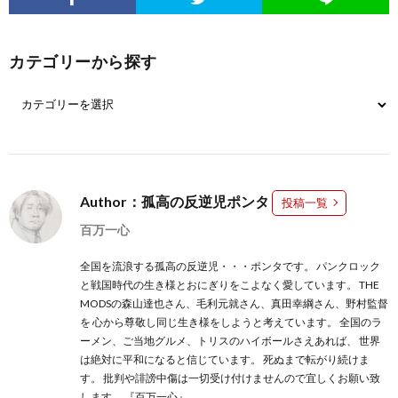
カテゴリーから探す
Author：孤高の反逆児ポンタ
投稿一覧
百万一心
全国を流浪する孤高の反逆児・・・ポンタです。 パンクロック
と戦国時代の生き様とおにぎりをこよなく愛しています。 THE
MODSの森山達也さん、毛利元就さん、真田幸綱さん、野村監督
を 心から尊敬し同じ生き様をしようと考えています。 全国のラ
ーメン、ご当地グルメ、トリスのハイボールさえあれば、 世界
は絶対に平和になると信じています。 死ぬまで転がり続けま
す。 批判や誹謗中傷は一切受け付けませんので宜しくお願い致
します。 『百万一心』