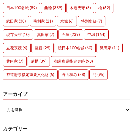
日本100名城
(89)
曲輪
(389)
木造天守
(8)
櫓
(62)
武田家
(38)
毛利家
(21)
水城
(6)
特別史跡
(7)
現存天守
(10)
真田家
(7)
石垣
(239)
空堀
(164)
立花宗茂
(6)
竪堀
(29)
続日本100名城
(60)
織田家
(11)
豊臣家
(7)
遺構
(39)
都道府県指定史跡
(93)
都道府県指定重要文化財
(5)
野面積み
(58)
門
(95)
アーカイブ
カテゴリー