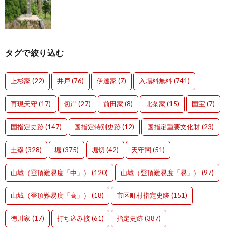
タグで絞り込む
上杉家
(22)
井戸
(76)
伊達家
(7)
入場料無料
(741)
再現天守
(17)
切岸
(27)
前田家
(8)
北条家
(15)
国宝
(7)
国指定史跡
(147)
国指定特別史跡
(12)
国指定重要文化財
(23)
土塁
(328)
堀
(375)
堀切
(42)
天守閣
(51)
山城（登頂難易度「中」）
(120)
山城（登頂難易度「易」）
(97)
山城（登頂難易度「高」）
(18)
市区町村指定史跡
(151)
徳川家
(17)
打ち込み接
(61)
指定史跡
(387)