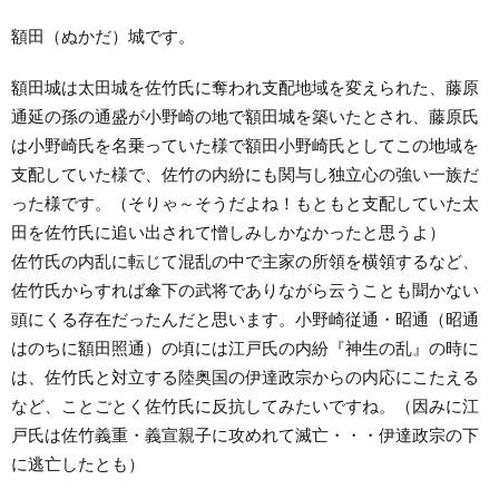
額田（ぬかだ）城です。
額田城は太田城を佐竹氏に奪われ支配地域を変えられた、藤原
通延の孫の通盛が小野崎の地で額田城を築いたとされ、藤原氏
は小野崎氏を名乗っていた様で額田小野崎氏としてこの地域を
支配していた様で、佐竹の内紛にも関与し独立心の強い一族だ
った様です。（そりゃ～そうだよね！もともと支配していた太
田を佐竹氏に追い出されて憎しみしかなかったと思うよ）
佐竹氏の内乱に転じて混乱の中で主家の所領を横領するなど、
佐竹氏からすれば傘下の武将でありながら云うことも聞かない
頭にくる存在だったんだと思います。小野崎従通・昭通（昭通
はのちに額田照通）の頃には江戸氏の内紛『神生の乱』の時に
は、佐竹氏と対立する陸奥国の伊達政宗からの内応にこたえる
など、ことごとく佐竹氏に反抗してみたいですね。（因みに江
戸氏は佐竹義重・義宣親子に攻めれて滅亡・・・伊達政宗の下
に逃亡したとも）