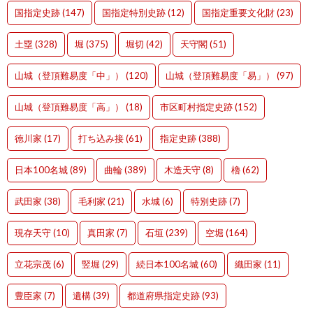
国指定史跡
(147)
国指定特別史跡
(12)
国指定重要文化財
(23)
土塁
(328)
堀
(375)
堀切
(42)
天守閣
(51)
山城（登頂難易度「中」）
(120)
山城（登頂難易度「易」）
(97)
山城（登頂難易度「高」）
(18)
市区町村指定史跡
(152)
徳川家
(17)
打ち込み接
(61)
指定史跡
(388)
日本100名城
(89)
曲輪
(389)
木造天守
(8)
櫓
(62)
武田家
(38)
毛利家
(21)
水城
(6)
特別史跡
(7)
現存天守
(10)
真田家
(7)
石垣
(239)
空堀
(164)
立花宗茂
(6)
竪堀
(29)
続日本100名城
(60)
織田家
(11)
豊臣家
(7)
遺構
(39)
都道府県指定史跡
(93)