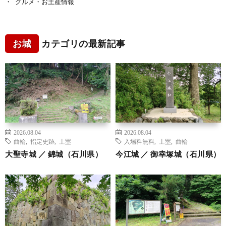
グルメ・お土産情報
お城
カテゴリの最新記事
2026.08.04
2026.08.04
曲輪
,
指定史跡
,
土塁
入場料無料
,
土塁
,
曲輪
大聖寺城 ／ 錦城（石川県）
今江城 ／ 御幸塚城（石川県）