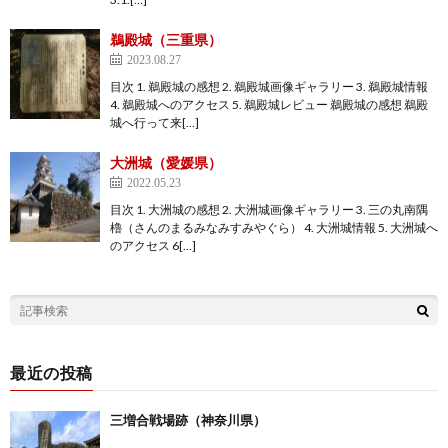
鵜殿城（三重県）
2023.08.27
目次 1. 鵜殿城の感想 2. 鵜殿城画像ギャラリー 3. 鵜殿城情報
4. 鵜殿城へのアクセス 5. 鵜殿城レビュー 鵜殿城の感想 鵜殿
城へ行って来[…]
大洲城（愛媛県）
2022.05.23
目次 1. 大洲城の感想 2. 大洲城画像ギャラリー 3. 三の丸南隅
櫓（さんのまるみなみすみやぐら） 4. 大洲城情報 5. 大洲城へ
のアクセス 6[…]
最近の投稿
三増合戦場跡（神奈川県）