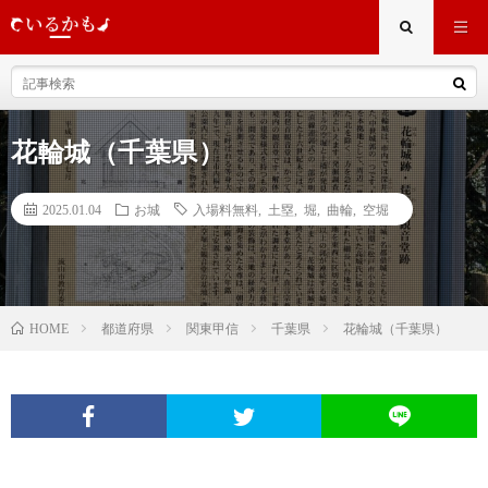
花輪城（千葉県）
2025.01.04
お城
入場料無料
,
土塁
,
堀
,
曲輪
,
空堀
都道府県
関東甲信
千葉県
花輪城（千葉県）
HOME