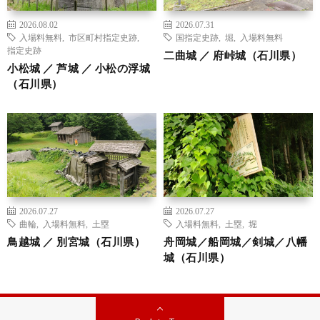
2026.08.02
2026.07.31
入場料無料
,
市区町村指定史跡
,
国指定史跡
,
堀
,
入場料無料
指定史跡
二曲城 ／ 府峠城（石川県）
小松城 ／ 芦城 ／ 小松の浮城
（石川県）
2026.07.27
2026.07.27
曲輪
,
入場料無料
,
土塁
入場料無料
,
土塁
,
堀
鳥越城 ／ 別宮城（石川県）
舟岡城／船岡城／剣城／八幡
城（石川県）