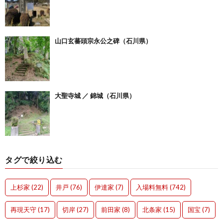
山口玄蕃頭宗永公之碑（石川県）
大聖寺城 ／ 錦城（石川県）
タグで絞り込む
上杉家
(22)
井戸
(76)
伊達家
(7)
入場料無料
(742)
再現天守
(17)
切岸
(27)
前田家
(8)
北条家
(15)
国宝
(7)