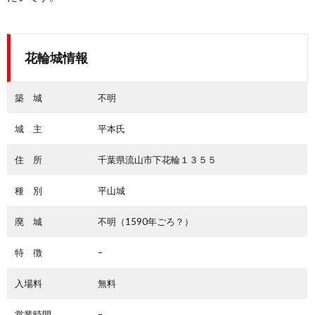
花輪城情報
築 城
不明
城 主
平本氏
住 所
千葉県流山市下花輪１３５５
種 別
平山城
廃 城
不明（1590年ごろ？）
特 徴
–
入場料
無料
営業時間
–