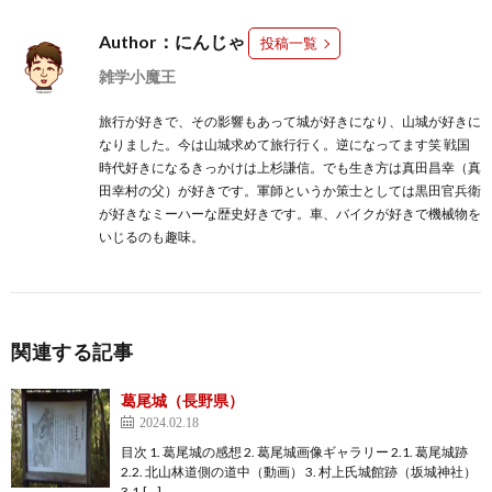
Author：にんじゃ
投稿一覧
雑学小魔王
旅行が好きで、その影響もあって城が好きになり、山城が好きに
なりました。今は山城求めて旅行行く。逆になってます笑 戦国
時代好きになるきっかけは上杉謙信。でも生き方は真田昌幸（真
田幸村の父）が好きです。軍師というか策士としては黒田官兵衛
が好きなミーハーな歴史好きです。車、バイクが好きで機械物を
いじるのも趣味。
関連する記事
葛尾城（長野県）
2024.02.18
目次 1. 葛尾城の感想 2. 葛尾城画像ギャラリー 2.1. 葛尾城跡
2.2. 北山林道側の道中（動画） 3. 村上氏城館跡（坂城神社）
3.1.[…]