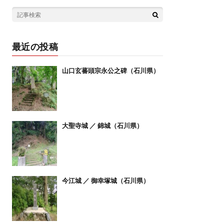
最近の投稿
山口玄蕃頭宗永公之碑（石川県）
大聖寺城 ／ 錦城（石川県）
今江城 ／ 御幸塚城（石川県）