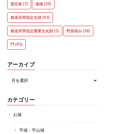
豊臣家
(7)
遺構
(39)
都道府県指定史跡
(93)
都道府県指定重要文化財
(5)
野面積み
(58)
門
(95)
アーカイブ
カテゴリー
お城
平城・平山城