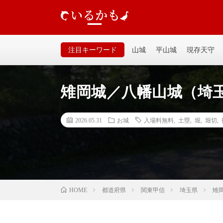
いるかも｜個人が運営するお城の記事サイトです。山城、
るいサイトなので気軽に見てください。
注目キーワード
山城
平山城
現存天守
雉岡城／八幡山城（埼
2026.05.31
お城
入場料無料
,
土塁
,
堀
,
堀切
,
都道府県
関東甲信
埼玉県
雉
HOME