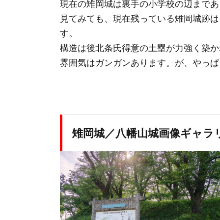
現在の雉岡城は裏手の小学校の辺まであっ
見てみても、現在残っている雉岡城跡は
す。
構造は後北条氏得意の土塁が力強く築か
雰囲気はガンガンあります。が、やっぱり
雉岡城／八幡山城画像ギャラ