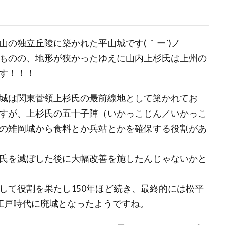
の独立丘陵に築かれた平山城です( ｀ー´)ノ
ものの、地形が狭かったゆえに山内上杉氏は上州の
す！！！
城は関東菅領上杉氏の最前線地として築かれてお
すが、上杉氏の五十子陣（いかっこじん／いかっこ
の雉岡城から食料とか兵站とかを確保する役割があ
氏を滅ぼした後に大幅改善を施したんじゃないかと
して役割を果たし150年ほど続き、最終的には松平
江戸時代に廃城となったようですね。