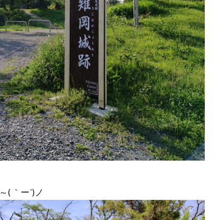
 ｀ー´)ノ