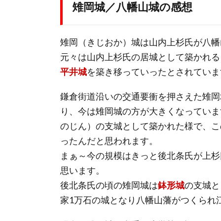
雉岡城／八幡山城の感想
雉岡（きじおか）城は山内上杉氏が八幡山
元々は山内上杉氏の居城として築かれる
平井城
を築き移っていったとされていま
鎌倉街道沿いの交通要衝を押さえた雉岡
り、今は雉岡城の方が大きくなっていま
のじん）の支城として築かれた様で、こ
ったんだと思われます。
まぁ～今の規模はきっと後北条氏が上杉
思います。
後北条氏の頃の雉岡城は
鉢形城
の支城と
家1万石の城となり八幡山藩がつくられ