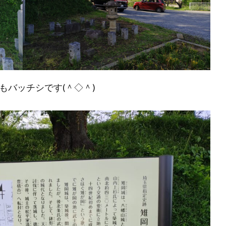
もバッチシです(＾◇＾)