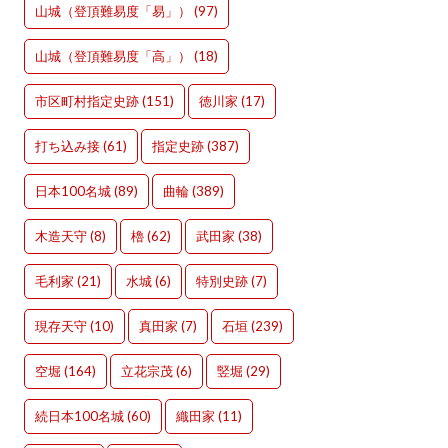
山城（登頂難易度「易」）
(97)
山城（登頂難易度「高」）
(18)
市区町村指定史跡
(151)
徳川家
(17)
打ち込み接
(61)
指定史跡
(387)
日本100名城
(89)
曲輪
(389)
木造天守
(8)
櫓
(62)
武田家
(38)
毛利家
(21)
水城
(6)
特別史跡
(7)
現存天守
(10)
真田家
(7)
石垣
(239)
空堀
(164)
立花宗茂
(6)
竪堀
(29)
続日本100名城
(60)
織田家
(11)