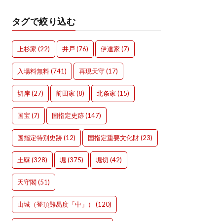
タグで絞り込む
上杉家
(22)
井戸
(76)
伊達家
(7)
入場料無料
(741)
再現天守
(17)
切岸
(27)
前田家
(8)
北条家
(15)
国宝
(7)
国指定史跡
(147)
国指定特別史跡
(12)
国指定重要文化財
(23)
土塁
(328)
堀
(375)
堀切
(42)
天守閣
(51)
山城（登頂難易度「中」）
(120)