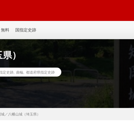
平城、平山城など個人主観の記事を書いてます。誰か見たい人がいるかも。ゆ
無料
国指定史跡
玉県）
指定史跡
,
曲輪
,
都道府県指定史跡
岡城／八幡山城（埼玉県）