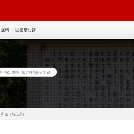
平城、平山城など個人主観の記事を書いてます。誰か見たい人がいるかも。ゆ
無料
国指定史跡
跡
,
指定史跡
,
都道府県指定史跡
鼻和城（埼玉県）