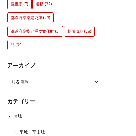
豊臣家
(7)
遺構
(39)
都道府県指定史跡
(93)
都道府県指定重要文化財
(5)
野面積み
(58)
門
(95)
アーカイブ
カテゴリー
お城
平城・平山城