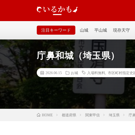
いるかも｜個人が運営するお城の記事サイトです。山城、
るいサイトなので気軽に見てください。
注目キーワード
山城
平山城
現存天守
庁鼻和城（埼玉県）
2026.06.15
お城
入場料無料
,
市区町村指定史
都道府県
関東甲信
埼玉県
庁
HOME