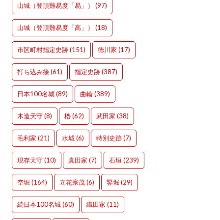
山城（登頂難易度「易」）
(97)
山城（登頂難易度「高」）
(18)
市区町村指定史跡
(151)
徳川家
(17)
打ち込み接
(61)
指定史跡
(387)
日本100名城
(89)
曲輪
(389)
木造天守
(8)
櫓
(62)
武田家
(38)
毛利家
(21)
水城
(6)
特別史跡
(7)
現存天守
(10)
真田家
(7)
石垣
(239)
空堀
(164)
立花宗茂
(6)
竪堀
(29)
続日本100名城
(60)
織田家
(11)