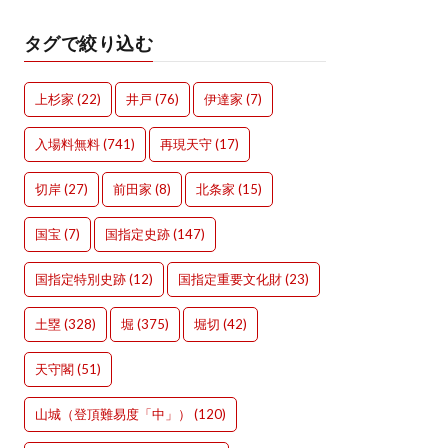
タグで絞り込む
上杉家
(22)
井戸
(76)
伊達家
(7)
入場料無料
(741)
再現天守
(17)
切岸
(27)
前田家
(8)
北条家
(15)
国宝
(7)
国指定史跡
(147)
国指定特別史跡
(12)
国指定重要文化財
(23)
土塁
(328)
堀
(375)
堀切
(42)
天守閣
(51)
山城（登頂難易度「中」）
(120)