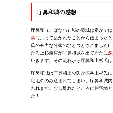
庁鼻和城の感想
庁鼻和（こばなわ）城の築城は定かでは
英
によって築かれたことから始まったと
氏の有力な分家のひとつとされました( 
たる上杉憲房が庁鼻和城を出て新たに
深
いきます。その流れから庁鼻和上杉氏は
庁鼻和城は庁鼻和上杉氏が深谷上杉氏に
宅地ののみ込まれてしまい、庁鼻和城内
われます。少し離れたところに住宅地と
た！