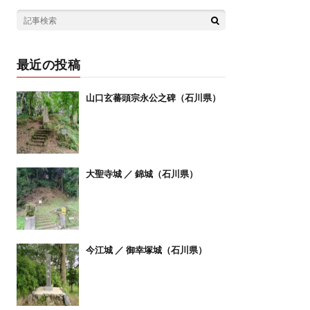
最近の投稿
山口玄蕃頭宗永公之碑（石川県）
大聖寺城 ／ 錦城（石川県）
今江城 ／ 御幸塚城（石川県）