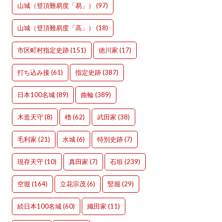
山城（登頂難易度「易」）
(97)
山城（登頂難易度「高」）
(18)
市区町村指定史跡
(151)
徳川家
(17)
打ち込み接
(61)
指定史跡
(387)
日本100名城
(89)
曲輪
(389)
木造天守
(8)
櫓
(62)
武田家
(38)
毛利家
(21)
水城
(6)
特別史跡
(7)
現存天守
(10)
真田家
(7)
石垣
(239)
空堀
(164)
立花宗茂
(6)
竪堀
(29)
続日本100名城
(60)
織田家
(11)