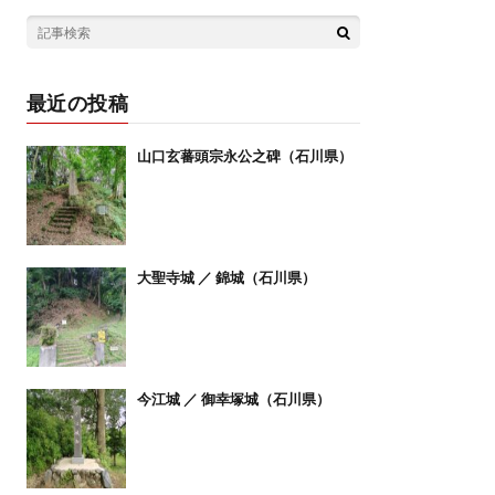
最近の投稿
山口玄蕃頭宗永公之碑（石川県）
大聖寺城 ／ 錦城（石川県）
今江城 ／ 御幸塚城（石川県）