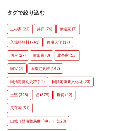
タグで絞り込む
上杉家
(22)
井戸
(76)
伊達家
(7)
入場料無料
(741)
再現天守
(17)
切岸
(27)
前田家
(8)
北条家
(15)
国宝
(7)
国指定史跡
(147)
国指定特別史跡
(12)
国指定重要文化財
(23)
土塁
(328)
堀
(375)
堀切
(42)
天守閣
(51)
山城（登頂難易度「中」）
(120)