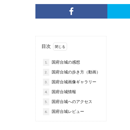
目次
国府台城の感想
1.
国府台城の歩き方（動画）
2.
国府台城画像ギャラリー
3.
国府台城情報
4.
国府台城へのアクセス
5.
国府台城レビュー
6.