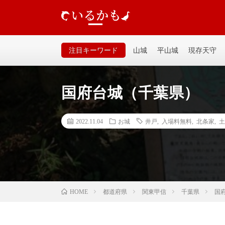
いるかも｜個人が運営するお城の記事サイトです。山城、
るいサイトなので気軽に見てください。
注目キーワード
山城
平山城
現存天守
国府台城（千葉県）
2022.11.04
お城
井戸
,
入場料無料
,
北条家
,
土
都道府県
関東甲信
千葉県
国
HOME