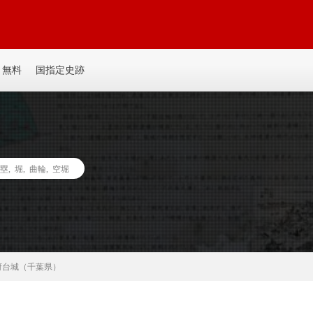
平城、平山城など個人主観の記事を書いてます。誰か見たい人がいるかも。ゆ
無料
国指定史跡
塁
,
堀
,
曲輪
,
空堀
府台城（千葉県）