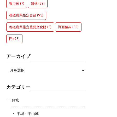
豊臣家
(7)
遺構
(39)
都道府県指定史跡
(93)
都道府県指定重要文化財
(5)
野面積み
(58)
門
(95)
アーカイブ
カテゴリー
お城
平城・平山城