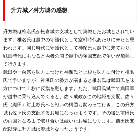
升方城／舛方城の感想
升方城は椎名氏が松倉城の支城として築城したお城とされてい
ます。椎名氏は越中の守護代として室町時代あたりに来たと思
われます。同じ時代に守護代として神保氏も越中に来ており、
戦国時代にもなると両者の間で越中の領国支配で争いが加熱し
て行きます。
武田や一向宗を味方につけた神保氏と上杉を味方に付けた椎名
氏で争いますが、神保氏の勢力が弱まると椎名氏は武田氏を味
方につけて上杉に反旗を翻します。ただ、武田氏滅亡で織田軍
が越中に乗り込んでくると、佐々成政がこの地域を支配。佐々
氏（織田）対上杉氏へと戦いの構図も変わって行き、この升方
城も佐々氏の支配するお城になったようです。その後は前田氏
の両国となるまで取り合いは続いたお城になります。前田氏支
配以降に升方城は廃城となったようです。