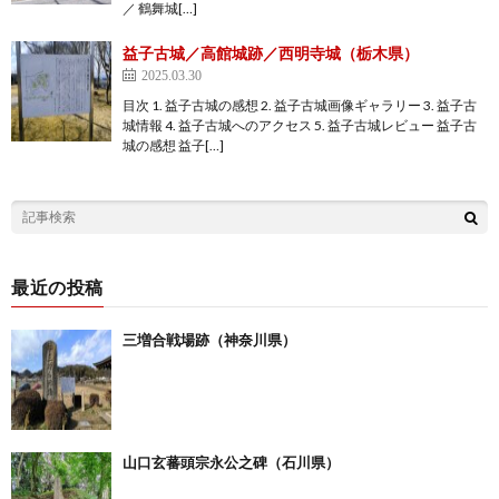
／ 鶴舞城[…]
益子古城／高館城跡／西明寺城（栃木県）
2025.03.30
目次 1. 益子古城の感想 2. 益子古城画像ギャラリー 3. 益子古
城情報 4. 益子古城へのアクセス 5. 益子古城レビュー 益子古
城の感想 益子[…]
最近の投稿
三増合戦場跡（神奈川県）
山口玄蕃頭宗永公之碑（石川県）