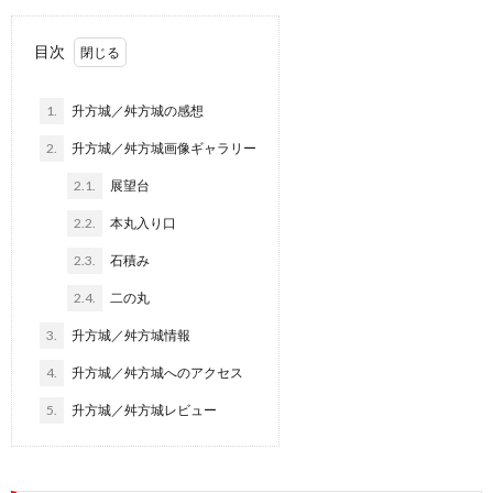
目次
1.
升方城／舛方城の感想
2.
升方城／舛方城画像ギャラリー
2.1.
展望台
2.2.
本丸入り口
2.3.
石積み
2.4.
二の丸
3.
升方城／舛方城情報
4.
升方城／舛方城へのアクセス
5.
升方城／舛方城レビュー