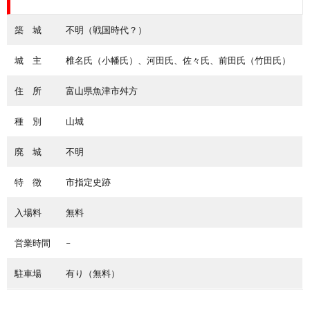
築 城
不明（戦国時代？）
城 主
椎名氏（小幡氏）、河田氏、佐々氏、前田氏（竹田氏）
住 所
富山県魚津市舛方
種 別
山城
廃 城
不明
特 徴
市指定史跡
入場料
無料
営業時間
–
駐車場
有り（無料）