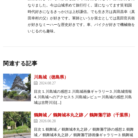
なりました。今は山城求めて旅行行く。逆になってます笑 戦国
時代好きになるきっかけは上杉謙信。でも生き方は真田昌幸（真
田幸村の父）が好きです。軍師というか策士としては黒田官兵衛
が好きなミーハーな歴史好きです。車、バイクが好きで機械物を
いじるのも趣味。
関連する記事
川島城（徳島県）
2024.08.27
目次 1. 川島城の感想 2. 川島城画像ギャラリー 3. 川島城情報
4. 川島城へのアクセス 5. 川島城レビュー 川島城の感想 川島
城は吉野川沿[…]
鶴舞城 ／ 鶴舞城本丸之跡 ／ 鶴舞藩庁跡（千葉県）
2026.06.28
目次 1. 鶴舞城 ／ 鶴舞城本丸之跡 ／ 鶴舞藩庁跡の感想 2. 鶴舞
城 ／ 鶴舞城本丸之跡 ／ 鶴舞藩庁跡画像ギャラリー 3. 鶴舞城