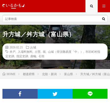
升方城／舛方城（富山県）
2026.02.21
お城
井戸
,
入場料無料
,
土塁
,
堀
,
山城（登頂難易度「中」）
,
市区町村指
定史跡
,
指定史跡
,
曲輪
,
石垣
都道府県
北陸・新潟
富山県
升方城／舛方城（富山
HOME