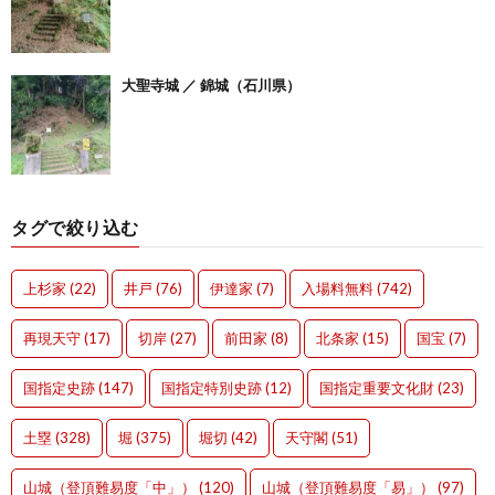
大聖寺城 ／ 錦城（石川県）
タグで絞り込む
上杉家
(22)
井戸
(76)
伊達家
(7)
入場料無料
(742)
再現天守
(17)
切岸
(27)
前田家
(8)
北条家
(15)
国宝
(7)
国指定史跡
(147)
国指定特別史跡
(12)
国指定重要文化財
(23)
土塁
(328)
堀
(375)
堀切
(42)
天守閣
(51)
山城（登頂難易度「中」）
(120)
山城（登頂難易度「易」）
(97)