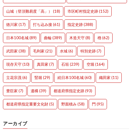
山城（登頂難易度「高」）
(18)
市区町村指定史跡
(152)
徳川家
(17)
打ち込み接
(61)
指定史跡
(388)
日本100名城
(89)
曲輪
(389)
木造天守
(8)
櫓
(62)
武田家
(38)
毛利家
(21)
水城
(6)
特別史跡
(7)
現存天守
(10)
真田家
(7)
石垣
(239)
空堀
(164)
立花宗茂
(6)
竪堀
(29)
続日本100名城
(60)
織田家
(11)
豊臣家
(7)
遺構
(39)
都道府県指定史跡
(93)
都道府県指定重要文化財
(5)
野面積み
(58)
門
(95)
アーカイブ