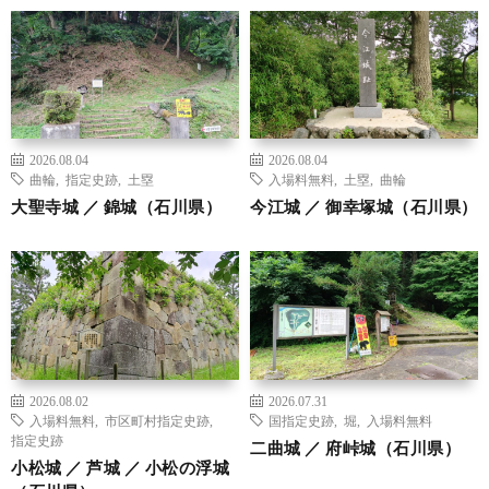
2026.08.04
2026.08.04
曲輪
,
指定史跡
,
土塁
入場料無料
,
土塁
,
曲輪
大聖寺城 ／ 錦城（石川県）
今江城 ／ 御幸塚城（石川県）
2026.08.02
2026.07.31
入場料無料
,
市区町村指定史跡
,
国指定史跡
,
堀
,
入場料無料
指定史跡
二曲城 ／ 府峠城（石川県）
小松城 ／ 芦城 ／ 小松の浮城