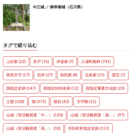
今江城 ／ 御幸塚城（石川県）
タグで絞り込む
上杉家
(22)
井戸
(76)
伊達家
(7)
入場料無料
(741)
再現天守
(17)
切岸
(27)
前田家
(8)
北条家
(15)
国宝
(7)
国指定史跡
(147)
国指定特別史跡
(12)
国指定重要文化財
(23)
土塁
(328)
堀
(375)
堀切
(42)
天守閣
(51)
山城（登頂難易度「中」）
(120)
山城（登頂難易度「易」）
(97)
山城（登頂難易度「高」）
(18)
市区町村指定史跡
(151)