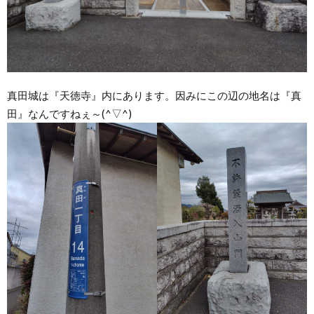
真田城は『天徳寺』内にあります。因みにこの辺の地名は『真
田』なんですねぇ～(^▽^)