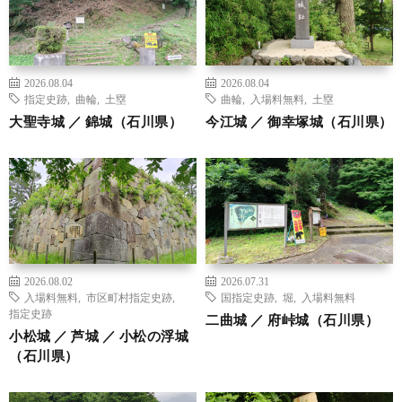
2026.08.04
2026.08.04
指定史跡
,
曲輪
,
土塁
曲輪
,
入場料無料
,
土塁
大聖寺城 ／ 錦城（石川県）
今江城 ／ 御幸塚城（石川県）
2026.08.02
2026.07.31
入場料無料
,
市区町村指定史跡
,
国指定史跡
,
堀
,
入場料無料
指定史跡
二曲城 ／ 府峠城（石川県）
小松城 ／ 芦城 ／ 小松の浮城
（石川県）