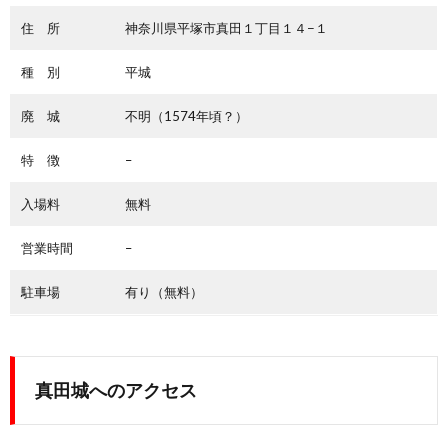
住 所
神奈川県平塚市真田１丁目１４−１
種 別
平城
廃 城
不明（1574年頃？）
特 徴
–
入場料
無料
営業時間
–
駐車場
有り（無料）
真田城へのアクセス