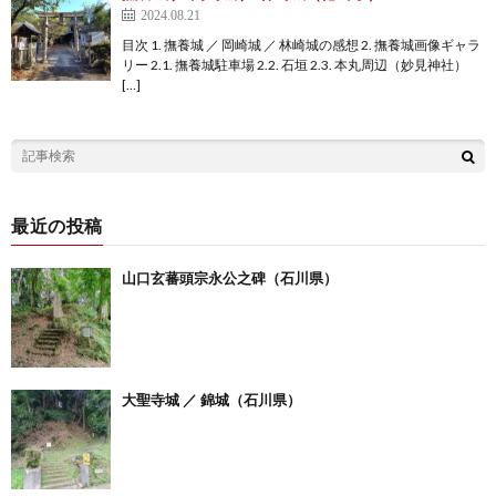
2024.08.21
目次 1. 撫養城 ／ 岡崎城 ／ 林崎城の感想 2. 撫養城画像ギャラ
リー 2.1. 撫養城駐車場 2.2. 石垣 2.3. 本丸周辺（妙見神社）
[…]
最近の投稿
山口玄蕃頭宗永公之碑（石川県）
大聖寺城 ／ 錦城（石川県）