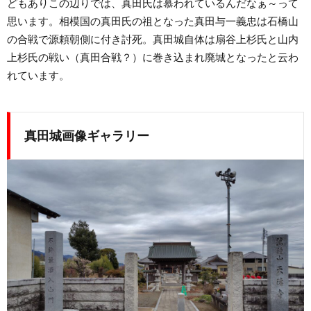
どもありこの辺りでは、真田氏は慕われているんだなぁ～って
思います。相模国の真田氏の祖となった真田与一義忠は石橋山
の合戦で源頼朝側に付き討死。真田城自体は扇谷上杉氏と山内
上杉氏の戦い（真田合戦？）に巻き込まれ廃城となったと云わ
れています。
真田城画像ギャラリー