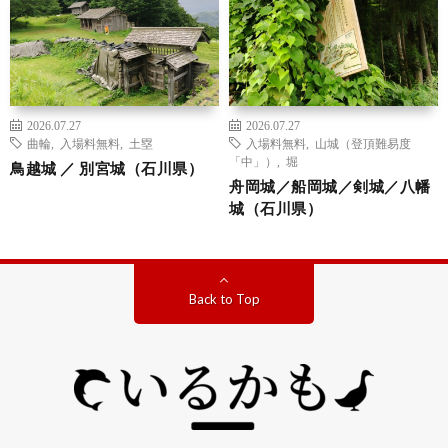
2026.07.27
2026.07.27
曲輪
,
入場料無料
,
土塁
入場料無料
,
山城（登頂難易度
「中」）
,
堀
鳥越城 ／ 別宮城（石川県）
舟岡城／船岡城／剣城／八幡
城（石川県）
Back to Top