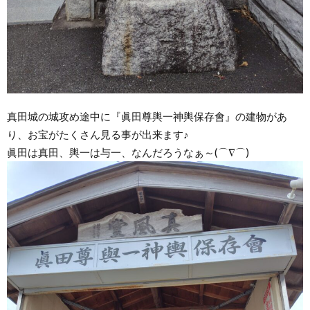
真田城の城攻め途中に『眞田尊輿一神輿保存會』の建物があ
り、お宝がたくさん見る事が出来ます♪
眞田は真田、輿一は与一、なんだろうなぁ～(⌒∇⌒)