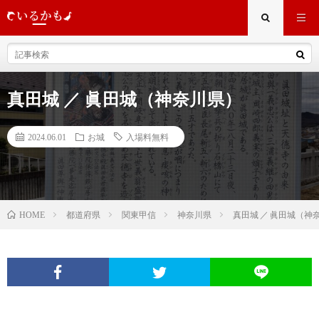
真田城 ／ 眞田城（神奈川県）
2024.06.01
お城
入場料無料
都道府県
関東甲信
神奈川県
真田城 ／ 眞田城（神
HOME