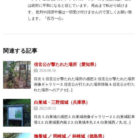
は絶対に平和になると信じています。 死ぬまで転がり続けま
す。 批判や誹謗中傷は一切受け付けませんので宜しくお願い致
します。 『百万一心』
関連する記事
信玄公が撃たれた場所（愛知県）
2024.06.16
目次 1. 信玄公が撃たれた場所の感想 2. 信玄公が撃たれた場所
画像ギャラリー 3. 信玄公が打たれた場所情報 4. 信玄公が打た
れた場所へのアクセ[…]
白巣城・三野畑城（兵庫県）
2025.09.13
目次 1. 白巣城の感想 2. 白巣城画像ギャラリー 2.1. 白巣城駐車
場 2.2. 白巣城案内板 2.3. 白巣城本丸 2.4. 白巣城西ノ丸 2[…]
撫養城 ／ 岡崎城 ／ 林崎城（徳島県）