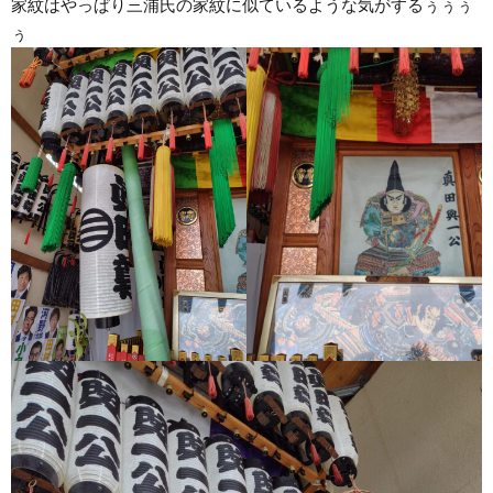
家紋はやっぱり三浦氏の家紋に似ているような気がするぅぅぅ
ぅ