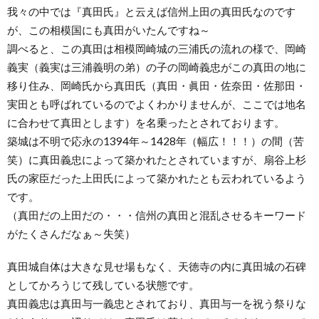
我々の中では『真田氏』と云えば信州上田の真田氏なのです
が、この相模国にも真田がいたんですね～
調べると、この真田は相模岡崎城の三浦氏の流れの様で、岡崎
義実（義実は三浦義明の弟）の子の岡崎義忠がこの真田の地に
移り住み、岡崎氏から真田氏（真田・眞田・佐奈田・佐那田・
実田とも呼ばれているのでよくわかりませんが、ここでは地名
に合わせて真田とします）を名乗ったとされております。
築城は不明で応永の1394年～1428年（幅広！！！）の間（苦
笑）に真田義忠によって築かれたとされていますが、扇谷上杉
氏の家臣だった上田氏によって築かれたとも云われているよう
です。
（真田だの上田だの・・・信州の真田と混乱させるキーワード
がたくさんだなぁ～失笑）
真田城自体は大きな見せ場もなく、天徳寺の内に真田城の石碑
としてかろうじて残している状態です。
真田義忠は真田与一義忠とされており、真田与一を祝う祭りな