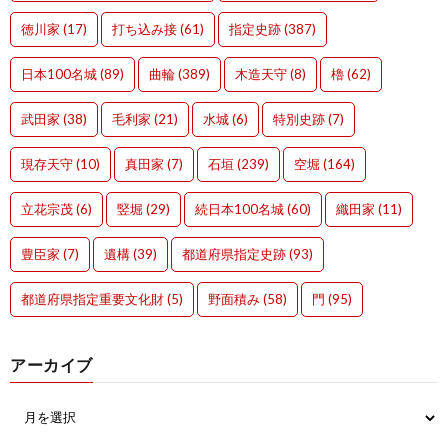
徳川家
(17)
打ち込み接
(61)
指定史跡
(387)
日本100名城
(89)
曲輪
(389)
木造天守
(8)
櫓
(62)
武田家
(38)
毛利家
(21)
水城
(6)
特別史跡
(7)
現存天守
(10)
真田家
(7)
石垣
(239)
空堀
(164)
立花宗茂
(6)
竪堀
(29)
続日本100名城
(60)
織田家
(11)
豊臣家
(7)
遺構
(39)
都道府県指定史跡
(93)
都道府県指定重要文化財
(5)
野面積み
(58)
門
(95)
アーカイブ