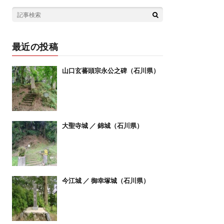
最近の投稿
山口玄蕃頭宗永公之碑（石川県）
大聖寺城 ／ 錦城（石川県）
今江城 ／ 御幸塚城（石川県）