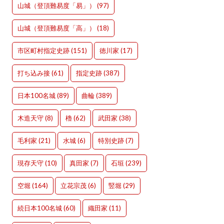
山城（登頂難易度「易」）
(97)
山城（登頂難易度「高」）
(18)
市区町村指定史跡
(151)
徳川家
(17)
打ち込み接
(61)
指定史跡
(387)
日本100名城
(89)
曲輪
(389)
木造天守
(8)
櫓
(62)
武田家
(38)
毛利家
(21)
水城
(6)
特別史跡
(7)
現存天守
(10)
真田家
(7)
石垣
(239)
空堀
(164)
立花宗茂
(6)
竪堀
(29)
続日本100名城
(60)
織田家
(11)