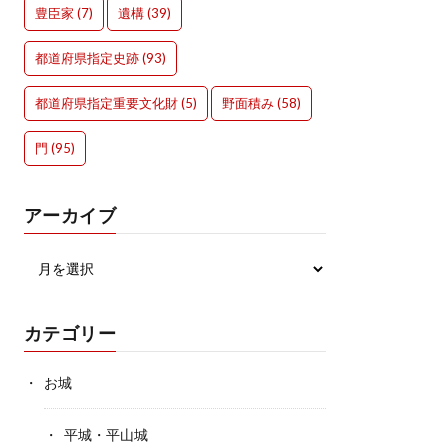
豊臣家
(7)
遺構
(39)
都道府県指定史跡
(93)
都道府県指定重要文化財
(5)
野面積み
(58)
門
(95)
アーカイブ
カテゴリー
お城
平城・平山城