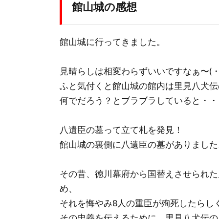
館山城の感想
館山城に行ってきました。
見晴らしは相変わらずいいですなぁ〜(・
ふと気付くと館山城の館内は里見八犬伝
何でだろう？とブラブラしていると・・
八遺臣の墓って立て札を発見！
館山城の裏側に八遺臣の墓がありました
その昔、徳川幕府から国替えさせられた
め、
それを悔やみ8人の重臣が殉死したらし
その忠義を伝えるために、里見八犬伝の