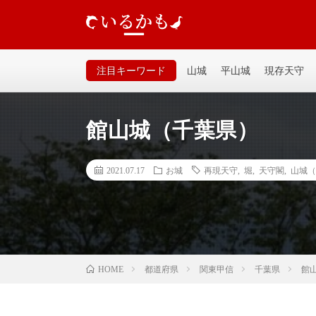
いるかも｜個人が運営するお城の記事サイトです。山城、
るいサイトなので気軽に見てください。
注目キーワード
山城
平山城
現存天守
館山城（千葉県）
2021.07.17
お城
再現天守
,
堀
,
天守閣
,
山城（
都道府県
関東甲信
千葉県
館
HOME