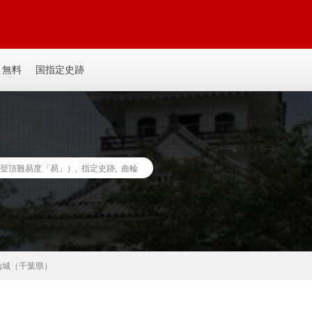
平城、平山城など個人主観の記事を書いてます。誰か見たい人がいるかも。ゆ
無料
国指定史跡
登頂難易度「易」）
,
指定史跡
,
曲輪
山城（千葉県）