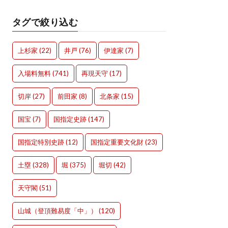
タグで絞り込む
上杉家
(22)
井戸
(76)
伊達家
(7)
入場料無料
(741)
再現天守
(17)
切岸
(27)
前田家
(8)
北条家
(15)
国宝
(7)
国指定史跡
(147)
国指定特別史跡
(12)
国指定重要文化財
(23)
土塁
(328)
堀
(375)
堀切
(42)
天守閣
(51)
山城（登頂難易度「中」）
(120)