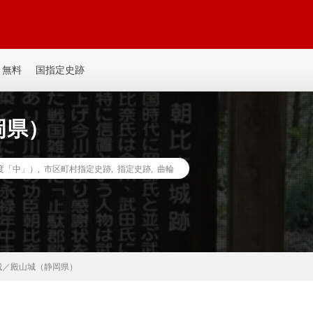
平城、平山城など個人主観の記事を書いてます。誰か見たい人がいるかも。ゆ
無料
国指定史跡
岡県）
度「中」）
,
市区町村指定史跡
,
指定史跡
,
曲輪
城／殿山城（静岡県）