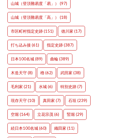
山城（登頂難易度「易」）
(97)
山城（登頂難易度「高」）
(18)
市区町村指定史跡
(151)
徳川家
(17)
打ち込み接
(61)
指定史跡
(387)
日本100名城
(89)
曲輪
(389)
木造天守
(8)
櫓
(62)
武田家
(38)
毛利家
(21)
水城
(6)
特別史跡
(7)
現存天守
(10)
真田家
(7)
石垣
(239)
空堀
(164)
立花宗茂
(6)
竪堀
(29)
続日本100名城
(60)
織田家
(11)