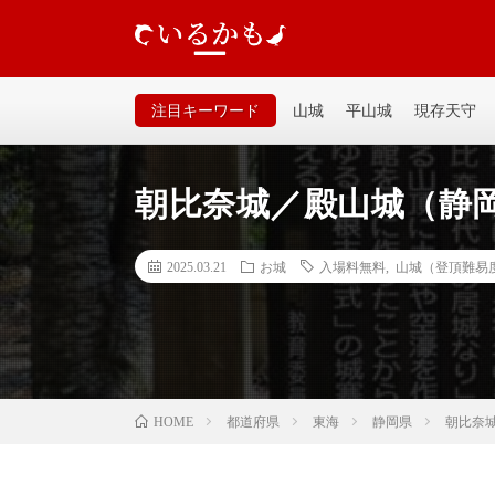
いるかも｜個人が運営するお城の記事サイトです。山城、
るいサイトなので気軽に見てください。
注目キーワード
山城
平山城
現存天守
朝比奈城／殿山城（静
2025.03.21
お城
入場料無料
,
山城（登頂難易
都道府県
東海
静岡県
朝比奈
HOME