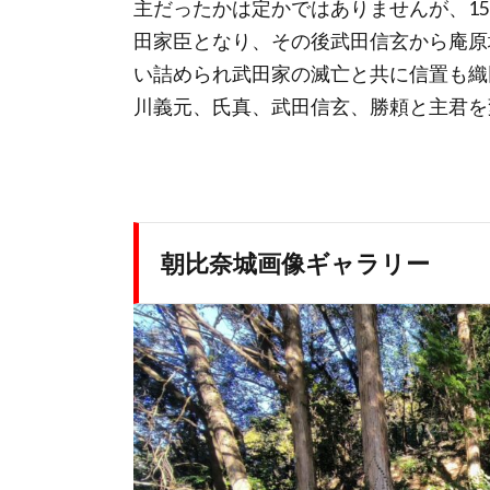
主だったかは定かではありませんが、1
田家臣となり、その後武田信玄から庵原
い詰められ武田家の滅亡と共に信置も織
川義元、氏真、武田信玄、勝頼と主君を
朝比奈城画像ギャラリー