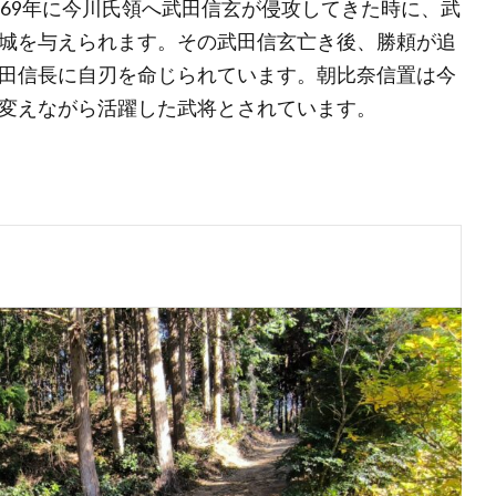
569年に今川氏領へ武田信玄が侵攻してきた時に、武
城を与えられます。その武田信玄亡き後、勝頼が追
田信長に自刃を命じられています。朝比奈信置は今
変えながら活躍した武将とされています。