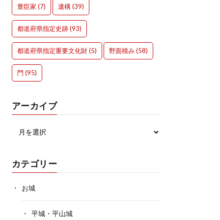
豊臣家
(7)
遺構
(39)
都道府県指定史跡
(93)
都道府県指定重要文化財
(5)
野面積み
(58)
門
(95)
アーカイブ
カテゴリー
お城
平城・平山城