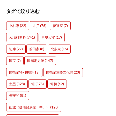
タグで絞り込む
上杉家
(22)
井戸
(76)
伊達家
(7)
入場料無料
(741)
再現天守
(17)
切岸
(27)
前田家
(8)
北条家
(15)
国宝
(7)
国指定史跡
(147)
国指定特別史跡
(12)
国指定重要文化財
(23)
土塁
(328)
堀
(375)
堀切
(42)
天守閣
(51)
山城（登頂難易度「中」）
(120)