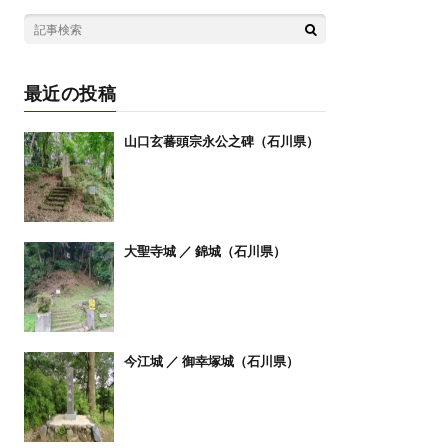
最近の投稿
山口玄蕃頭宗永公之碑（石川県）
大聖寺城 ／ 錦城（石川県）
今江城 ／ 御幸塚城（石川県）