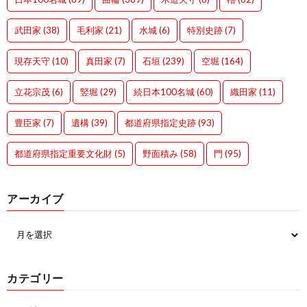
武田家
(38)
毛利家
(21)
水城
(6)
特別史跡
(7)
現存天守
(10)
真田家
(7)
石垣
(239)
空堀
(164)
立花宗茂
(6)
竪堀
(29)
続日本100名城
(60)
織田家
(11)
豊臣家
(7)
遺構
(39)
都道府県指定史跡
(93)
都道府県指定重要文化財
(5)
野面積み
(58)
門
(95)
アーカイブ
カテゴリー