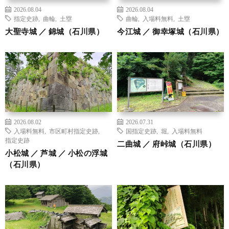
2026.08.04
2026.08.04
指定史跡
,
曲輪
,
土塁
曲輪
,
入場料無料
,
土塁
大聖寺城 ／ 錦城（石川県）
今江城 ／ 御幸塚城（石川県）
2026.08.02
2026.07.31
入場料無料
,
市区町村指定史跡
,
国指定史跡
,
堀
,
入場料無料
指定史跡
二曲城 ／ 府峠城（石川県）
小松城 ／ 芦城 ／ 小松の浮城
（石川県）