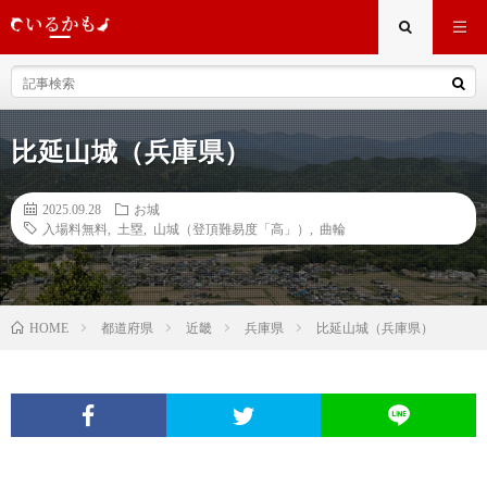
比延山城（兵庫県）
2025.09.28
お城
入場料無料
,
土塁
,
山城（登頂難易度「高」）
,
曲輪
都道府県
近畿
兵庫県
比延山城（兵庫県）
HOME