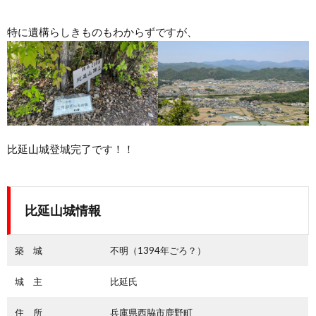
特に遺構らしきものもわからずですが、
比延山城登城完了です！！
比延山城情報
築 城
不明（1394年ごろ？）
城 主
比延氏
住 所
兵庫県西脇市鹿野町