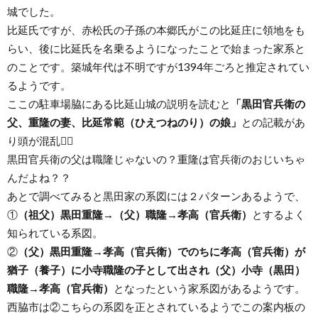
城でした。
比延氏ですが、赤松氏の子孫の本郷氏がこの比延庄に領地をも
らい、後に比延氏を名乗るようになったことで始まった家系と
のことです。築城年代は不明ですが1394年ごろと推定されてい
るようです。
ここの駐車場脇にある比延山城の説明を読むと
「黒田官兵衛の
父、重隆の妻、比延常範（ひえつねのり）の娘」
との記載があ
り頭が混乱😵‍💫
黒田官兵衛の父は職隆じゃないの？重隆は官兵衛のおじいちゃ
んだよね？？
あとで調べてみると黒田家の系図には２パターンあるようで、
①
（祖父）黒田重隆→（父）職隆→孝高（官兵衛）
とするよく
知られている系図。
②
（父）黒田重隆→孝高（官兵衛）でのちに孝高（官兵衛）が
猶子（養子）に小寺職隆の子として出され（父）小寺（黒田）
職隆→孝高（官兵衛）
となったという家系図があるようです。
西脇市は②こちらの系図を正とされているようでこの案内板の