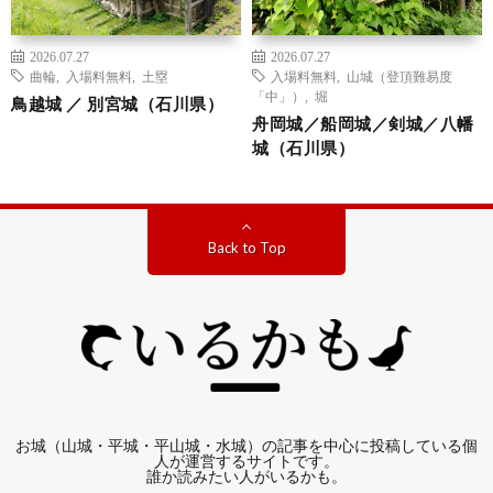
2026.07.27
2026.07.27
曲輪
,
入場料無料
,
土塁
入場料無料
,
山城（登頂難易度
「中」）
,
堀
鳥越城 ／ 別宮城（石川県）
舟岡城／船岡城／剣城／八幡
城（石川県）
Back to Top
お城（山城・平城・平山城・水城）の記事を中心に投稿している個
人が運営するサイトです。
誰か読みたい人がいるかも。