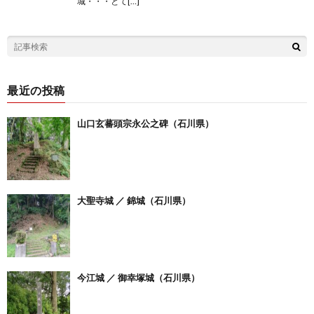
城・・・とて[…]
最近の投稿
山口玄蕃頭宗永公之碑（石川県）
大聖寺城 ／ 錦城（石川県）
今江城 ／ 御幸塚城（石川県）