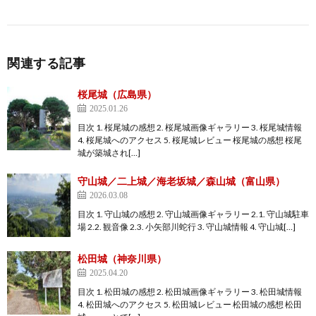
関連する記事
桜尾城（広島県）
2025.01.26
目次 1. 桜尾城の感想 2. 桜尾城画像ギャラリー 3. 桜尾城情報
4. 桜尾城へのアクセス 5. 桜尾城レビュー 桜尾城の感想 桜尾
城が築城され[…]
守山城／二上城／海老坂城／森山城（富山県）
2026.03.08
目次 1. 守山城の感想 2. 守山城画像ギャラリー 2.1. 守山城駐車
場 2.2. 観音像 2.3. 小矢部川蛇行 3. 守山城情報 4. 守山城[…]
松田城（神奈川県）
2025.04.20
目次 1. 松田城の感想 2. 松田城画像ギャラリー 3. 松田城情報
4. 松田城へのアクセス 5. 松田城レビュー 松田城の感想 松田