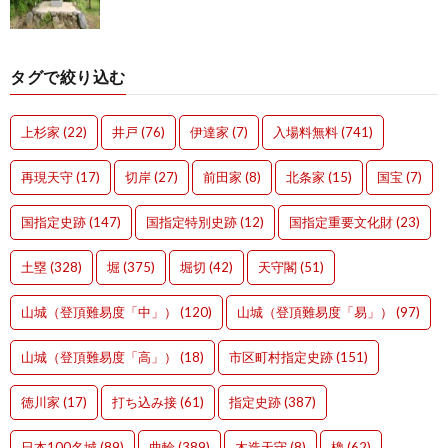
タグで絞り込む
上杉家
(22)
井戸
(76)
伊達家
(7)
入場料無料
(741)
再現天守
(17)
切岸
(27)
前田家
(8)
北条家
(15)
国宝
(7)
国指定史跡
(147)
国指定特別史跡
(12)
国指定重要文化財
(23)
土塁
(328)
堀
(375)
堀切
(42)
天守閣
(51)
山城（登頂難易度「中」）
(120)
山城（登頂難易度「易」）
(97)
山城（登頂難易度「高」）
(18)
市区町村指定史跡
(151)
徳川家
(17)
打ち込み接
(61)
指定史跡
(387)
日本100名城
(89)
曲輪
(389)
木造天守
(8)
櫓
(62)