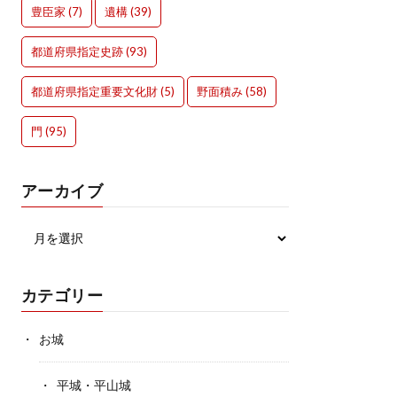
豊臣家
(7)
遺構
(39)
都道府県指定史跡
(93)
都道府県指定重要文化財
(5)
野面積み
(58)
門
(95)
アーカイブ
カテゴリー
お城
平城・平山城