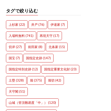
タグで絞り込む
上杉家
(22)
井戸
(76)
伊達家
(7)
入場料無料
(741)
再現天守
(17)
切岸
(27)
前田家
(8)
北条家
(15)
国宝
(7)
国指定史跡
(147)
国指定特別史跡
(12)
国指定重要文化財
(23)
土塁
(328)
堀
(375)
堀切
(42)
天守閣
(51)
山城（登頂難易度「中」）
(120)