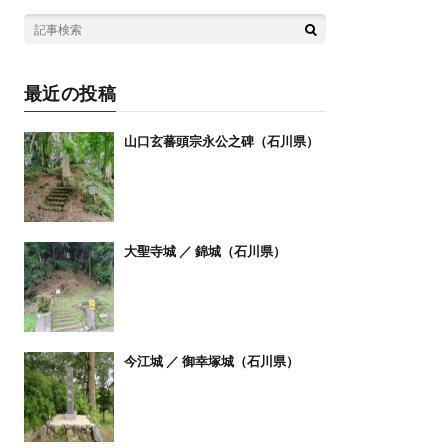
最近の投稿
山口玄蕃頭宗永公之碑（石川県）
大聖寺城 ／ 錦城（石川県）
今江城 ／ 御幸塚城（石川県）