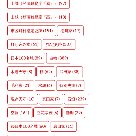
山城（登頂難易度「易」）
(97)
山城（登頂難易度「高」）
(18)
市区町村指定史跡
(151)
徳川家
(17)
打ち込み接
(61)
指定史跡
(387)
日本100名城
(89)
曲輪
(389)
木造天守
(8)
櫓
(62)
武田家
(38)
毛利家
(21)
水城
(6)
特別史跡
(7)
現存天守
(10)
真田家
(7)
石垣
(239)
空堀
(164)
立花宗茂
(6)
竪堀
(29)
続日本100名城
(60)
織田家
(11)