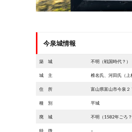
今泉城情報
築 城
不明（戦国時代？）
城 主
椎名氏、河田氏（上
住 所
富山県富山市今泉２
種 別
平城
廃 城
不明（1582年ごろ
特 徴
–