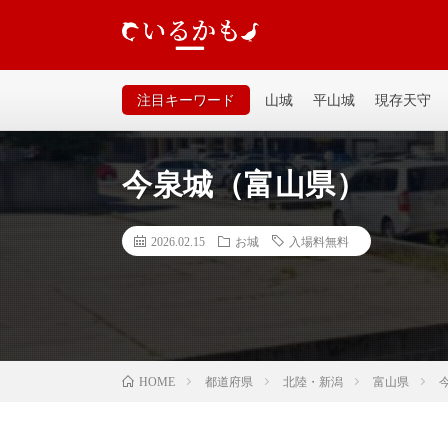
いるかも｜個人が運営するお城の記事サイトです。山城、
るいサイトなので気軽に見てください。
注目キーワード
山城
平山城
現存天守
今泉城（富山県）
2026.02.15
お城
入場料無料
都道府県
北陸・新潟
富山県
HOME