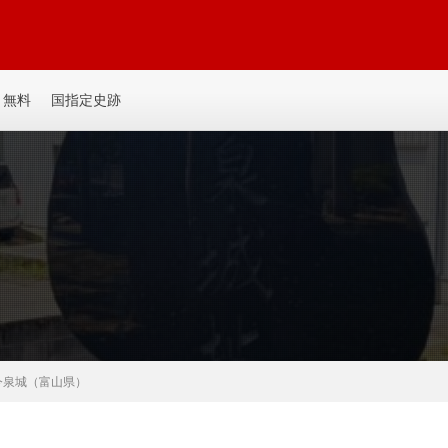
平城、平山城など個人主観の記事を書いてます。誰か見たい人がいるかも。ゆ
無料
国指定史跡
今泉城（富山県）