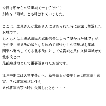
今日は朝から久留里城でーす(* ´艸｀)
別名を『雨城』とも呼ばれていました。
ここは、里見さんが北条さんに攻められた時に籠城し撃退した
お城です。
もともとは上総武田氏の武田信長によって築かれた城ですが、
その後、里見氏の城となり改めて縄張りし久留里城を築城、
関東へ進出してくる北条氏に対して佐貫城と共に久留里城が対
北条氏との
最前線基地として重要視されたお城です。
江戸中期には久留里藩から、新井白石が登場し6代将軍徳川家
宣、７代将軍家継に仕え、
８代将軍吉宗の時に失脚したとか・・・