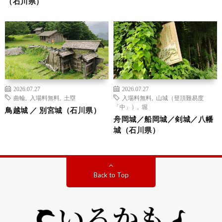
（石川県）
2026.07.27
2026.07.27
曲輪
,
入場料無料
,
土塁
入場料無料
,
山城（登頂難易度
「中」）
,
堀
鳥越城 ／ 別宮城（石川県）
舟岡城／船岡城／剣城／八幡
城（石川県）
Back to Top