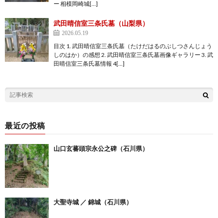
ー 相模岡崎城[…]
武田晴信室三条氏墓（山梨県）
2026.05.19
目次 1. 武田晴信室三条氏墓（たけだはるのぶしつさんじょう
しのはか）の感想 2. 武田晴信室三条氏墓画像ギャラリー 3. 武
田晴信室三条氏墓情報 4[…]
最近の投稿
山口玄蕃頭宗永公之碑（石川県）
大聖寺城 ／ 錦城（石川県）