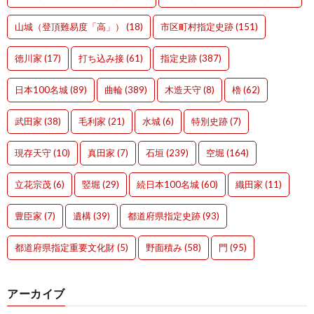
山城（登頂難易度「高」）
(18)
市区町村指定史跡
(151)
徳川家
(17)
打ち込み接
(61)
指定史跡
(387)
日本100名城
(89)
曲輪
(389)
木造天守
(8)
櫓
(62)
武田家
(38)
毛利家
(21)
水城
(6)
特別史跡
(7)
現存天守
(10)
真田家
(7)
石垣
(239)
空堀
(164)
立花宗茂
(6)
竪堀
(29)
続日本100名城
(60)
織田家
(11)
豊臣家
(7)
遺構
(39)
都道府県指定史跡
(93)
都道府県指定重要文化財
(5)
野面積み
(58)
門
(95)
アーカイブ