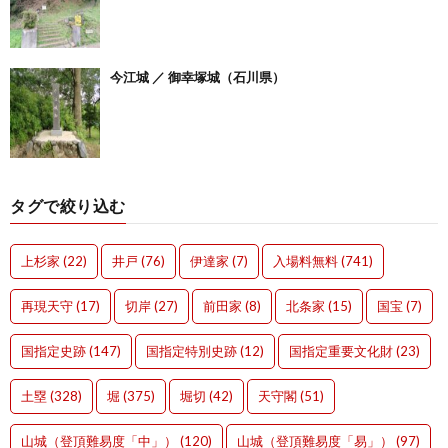
今江城 ／ 御幸塚城（石川県）
タグで絞り込む
上杉家
(22)
井戸
(76)
伊達家
(7)
入場料無料
(741)
再現天守
(17)
切岸
(27)
前田家
(8)
北条家
(15)
国宝
(7)
国指定史跡
(147)
国指定特別史跡
(12)
国指定重要文化財
(23)
土塁
(328)
堀
(375)
堀切
(42)
天守閣
(51)
山城（登頂難易度「中」）
(120)
山城（登頂難易度「易」）
(97)