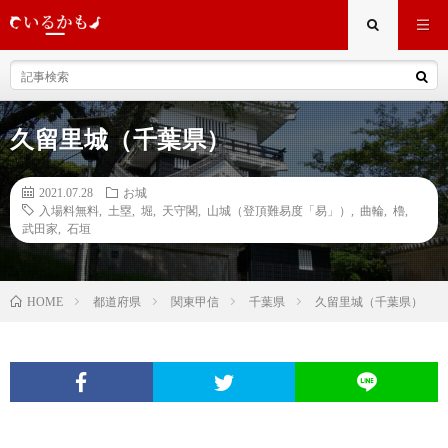
久留里城（千葉県）
2021.07.28
お城
入場料無料
,
土塁
,
堀
,
天守閣
,
山城（登頂難易度「易」）
,
曲輪
,
櫓
,
武田家
,
石垣
都道府県
関東甲信
千葉県
久留里城（千葉県）
HOME