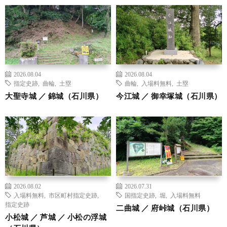
2026.08.04
2026.08.04
指定史跡
,
曲輪
,
土塁
曲輪
,
入場料無料
,
土塁
大聖寺城 ／ 錦城（石川県）
今江城 ／ 御幸塚城（石川県）
2026.08.02
2026.07.31
入場料無料
,
市区町村指定史跡
,
国指定史跡
,
堀
,
入場料無料
指定史跡
二曲城 ／ 府峠城（石川県）
小松城 ／ 芦城 ／ 小松の浮城