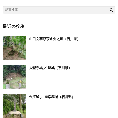
最近の投稿
山口玄蕃頭宗永公之碑（石川県）
大聖寺城 ／ 錦城（石川県）
今江城 ／ 御幸塚城（石川県）