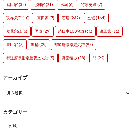
武田家
(38)
毛利家
(21)
水城
(6)
特別史跡
(7)
現存天守
(10)
真田家
(7)
石垣
(239)
空堀
(164)
立花宗茂
(6)
竪堀
(29)
続日本100名城
(60)
織田家
(11)
豊臣家
(7)
遺構
(39)
都道府県指定史跡
(93)
都道府県指定重要文化財
(5)
野面積み
(58)
門
(95)
アーカイブ
カテゴリー
お城