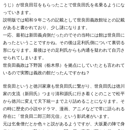
うじ）が世良田荘をもらったことで世良田氏を名乗るようにな
っていきます。
説明版では昭和９年ごろの記載として世良田義政館址との記載
があると書かれており、少し謎になります。
一応、最初は新田義貞側だったのでその当時には館は世良田に
あったということですかね。その後は足利氏側について裏切る
形になります。最後はその足利氏からも内通を疑われて自刃さ
せられてしまいます。
世良田義政は下野国（栃木県）を拠点にしていたとも言われて
いるので実際は義政の館だったんですかね？
世良田というと徳川家康も世良田氏に繋がり、世良田氏は徳川
家の支流（新田氏）つまり清和源氏に行き着くとのことで松平
から徳川に変えて天下統一まで上り詰めることになります。そ
の時に歴史の小説やドラマ、漫画、アニメなどで常に語られる
存在に「世良田二郎三郎元信」という影武者がいます。
元は乞食僧だとか色々と説があるようですが、大坂夏の陣で身