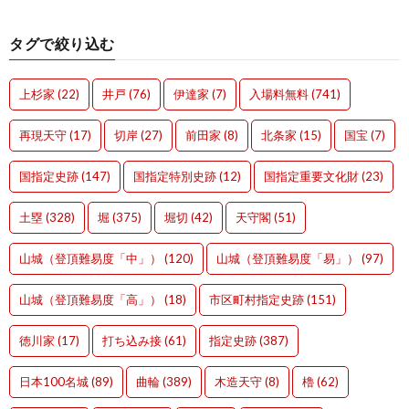
タグで絞り込む
上杉家
(22)
井戸
(76)
伊達家
(7)
入場料無料
(741)
再現天守
(17)
切岸
(27)
前田家
(8)
北条家
(15)
国宝
(7)
国指定史跡
(147)
国指定特別史跡
(12)
国指定重要文化財
(23)
土塁
(328)
堀
(375)
堀切
(42)
天守閣
(51)
山城（登頂難易度「中」）
(120)
山城（登頂難易度「易」）
(97)
山城（登頂難易度「高」）
(18)
市区町村指定史跡
(151)
徳川家
(17)
打ち込み接
(61)
指定史跡
(387)
日本100名城
(89)
曲輪
(389)
木造天守
(8)
櫓
(62)