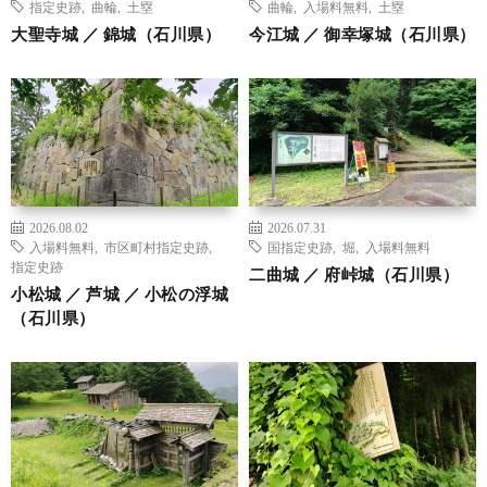
指定史跡
,
曲輪
,
土塁
曲輪
,
入場料無料
,
土塁
大聖寺城 ／ 錦城（石川県）
今江城 ／ 御幸塚城（石川県）
2026.08.02
2026.07.31
入場料無料
,
市区町村指定史跡
,
国指定史跡
,
堀
,
入場料無料
指定史跡
二曲城 ／ 府峠城（石川県）
小松城 ／ 芦城 ／ 小松の浮城
（石川県）