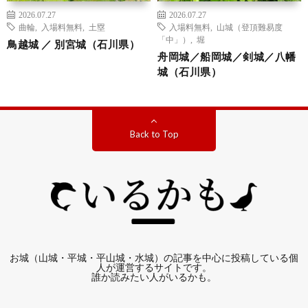
2026.07.27
2026.07.27
曲輪
,
入場料無料
,
土塁
入場料無料
,
山城（登頂難易度
「中」）
,
堀
鳥越城 ／ 別宮城（石川県）
舟岡城／船岡城／剣城／八幡
城（石川県）
Back to Top
お城（山城・平城・平山城・水城）の記事を中心に投稿している個
人が運営するサイトです。
誰か読みたい人がいるかも。