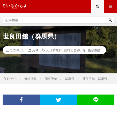
世良田館（群馬県）
2026.06.28
お城
入場料無料
,
国指定史跡
,
堀
,
指定史跡
都道府県
関東甲信
群馬県
世良田館（群馬県）
HOME