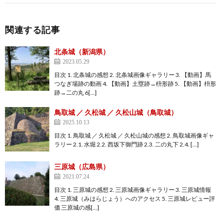
関連する記事
北条城（新潟県）
2023.05.29
目次 1. 北条城の感想 2. 北条城画像ギャラリー 3. 【動画】馬
つなぎ場跡の動画 4. 【動画】土塁跡→枡形跡 5. 【動画】枡形
跡→二の丸 6[…]
鳥取城 ／ 久松城 ／ 久松山城（鳥取城）
2025.10.13
目次 1. 鳥取城 ／ 久松城 ／ 久松山城の感想 2. 鳥取城画像ギャ
ラリー 2.1. 水堀 2.2. 西坂下御門跡 2.3. 二の丸下 2.4. […]
三原城（広島県）
2021.07.24
目次 1. 三原城の感想 2. 三原城画像ギャラリー 3. 三原城情報
4. 三原城（みはらじょう）へのアクセス 5. 三原城レビュー評
価 三原城の感[…]