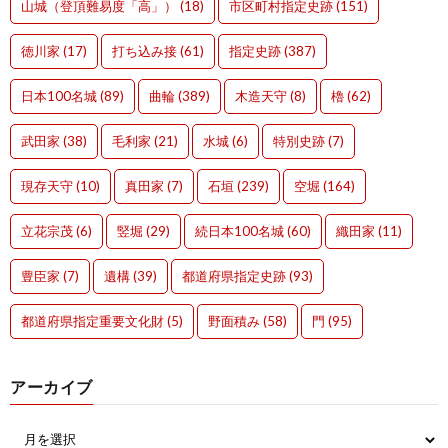
山城（登頂難易度「高」）
(18)
市区町村指定史跡
(151)
徳川家
(17)
打ち込み接
(61)
指定史跡
(387)
日本100名城
(89)
曲輪
(389)
木造天守
(8)
櫓
(62)
武田家
(38)
毛利家
(21)
水城
(6)
特別史跡
(7)
現存天守
(10)
真田家
(7)
石垣
(239)
空堀
(164)
立花宗茂
(6)
竪堀
(29)
続日本100名城
(60)
織田家
(11)
豊臣家
(7)
遺構
(39)
都道府県指定史跡
(93)
都道府県指定重要文化財
(5)
野面積み
(58)
門
(95)
アーカイブ