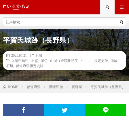
平賀氏城跡（長野県）
2025.07.21
お城
入場料無料
,
土塁
,
堀切
,
山城（登頂難易度「中」）
,
指定史跡
,
曲輪
,
石垣
,
都道府県指定史跡
都道府県
関東甲信
長野県
平賀氏城跡（長野県）
HOME