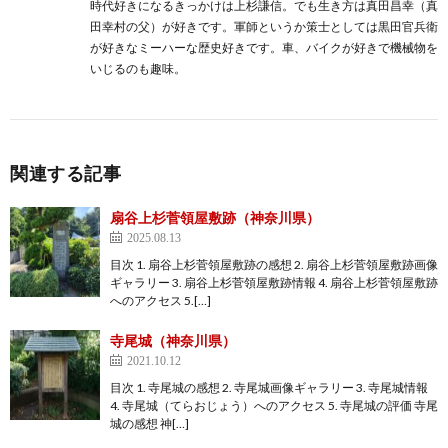
時代好きになるきっかけは上杉謙信。でも生き方は真田昌幸（真
田幸村の父）が好きです。軍師というか策士としては黒田官兵衛
が好きなミーハーな歴史好きです。車、バイクが好きで機械物を
いじるのも趣味。
関連する記事
扇谷上杉菅領屋敷跡（神奈川県）
2025.08.13
目次 1. 扇谷上杉菅領屋敷跡の感想 2. 扇谷上杉菅領屋敷跡画像
ギャラリー 3. 扇谷上杉菅領屋敷跡情報 4. 扇谷上杉菅領屋敷跡
へのアクセス 5.[…]
寺尾城（神奈川県）
2021.10.12
目次 1. 寺尾城の感想 2. 寺尾城画像ギャラリー 3. 寺尾城情報
4. 寺尾城（てらおじょう）へのアクセス 5. 寺尾城の評価 寺尾
城の感想 神[…]