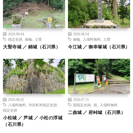
2026.08.04
2026.08.04
指定史跡
,
曲輪
,
土塁
曲輪
,
入場料無料
,
土塁
大聖寺城 ／ 錦城（石川県）
今江城 ／ 御幸塚城（石川県）
2026.08.02
2026.07.31
入場料無料
,
市区町村指定史跡
,
国指定史跡
,
堀
,
入場料無料
指定史跡
二曲城 ／ 府峠城（石川県）
小松城 ／ 芦城 ／ 小松の浮城
（石川県）