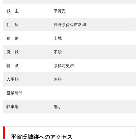
城 主
平賀氏
住 所
長野県佐久市常和
種 別
山城
廃 城
不明
特 徴
県指定史跡
入場料
無料
営業時間
–
駐車場
無し
平賀氏城跡へのアクセス