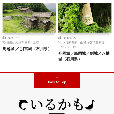
2026.07.27
2026.07.27
曲輪
,
入場料無料
,
土塁
入場料無料
,
山城（登頂難易度
「中」）
,
堀
鳥越城 ／ 別宮城（石川県）
舟岡城／船岡城／剣城／八幡
城（石川県）
Back to Top