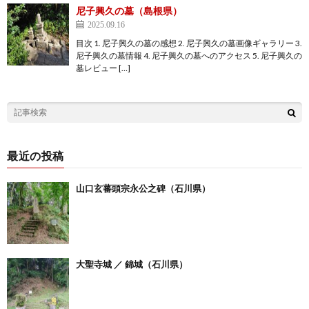
尼子興久の墓（島根県）
2025.09.16
目次 1. 尼子興久の墓の感想 2. 尼子興久の墓画像ギャラリー 3.
尼子興久の墓情報 4. 尼子興久の墓へのアクセス 5. 尼子興久の
墓レビュー […]
最近の投稿
山口玄蕃頭宗永公之碑（石川県）
大聖寺城 ／ 錦城（石川県）