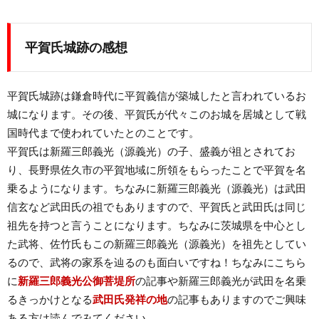
平賀氏城跡
の感想
平賀氏城跡は鎌倉時代に平賀義信が築城したと言われているお
城になります。その後、平賀氏が代々このお城を居城として戦
国時代まで使われていたとのことです。
平賀氏は新羅三郎義光（源義光）の子、盛義が祖とされてお
り、長野県佐久市の平賀地域に所領をもらったことで平賀を名
乗るようになります。ちなみに新羅三郎義光（源義光）は武田
信玄など武田氏の祖でもありますので、平賀氏と武田氏は同じ
祖先を持つと言うことになります。ちなみに茨城県を中心とし
た武将、佐竹氏もこの新羅三郎義光（源義光）を祖先としてい
るので、武将の家系を辿るのも面白いですね！ちなみにこちら
に
新羅三郎義光公御菩堤所
の記事や新羅三郎義光が武田を名乗
るきっかけとなる
武田氏発祥の地
の記事もありますのでご興味
ある方は読んでみてください。