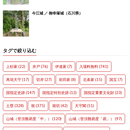
今江城 ／ 御幸塚城（石川県）
タグで絞り込む
上杉家
(22)
井戸
(76)
伊達家
(7)
入場料無料
(741)
再現天守
(17)
切岸
(27)
前田家
(8)
北条家
(15)
国宝
(7)
国指定史跡
(147)
国指定特別史跡
(12)
国指定重要文化財
(23)
土塁
(328)
堀
(375)
堀切
(42)
天守閣
(51)
山城（登頂難易度「中」）
(120)
山城（登頂難易度「易」）
(97)