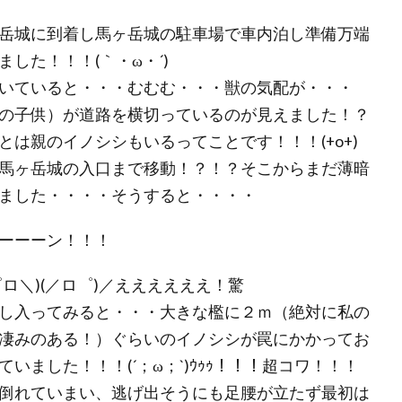
岳城に到着し馬ヶ岳城の駐車場で車内泊し準備万端
した！！！(｀・ω・´)ゞ
いていると・・・むむむ・・・獣の気配が・・・
の子供）が道路を横切っているのが見えました！？
は親のイノシシもいるってことです！！！(+o+)
馬ヶ岳城の入口まで移動！？！？そこからまだ薄暗
ました・・・・そうすると・・・・
ーーーン！！！
ロ＼)(／ロ゜)／ええええええ！驚
し入ってみると・・・大きな檻に２ｍ（絶対に私の
凄みのある！）ぐらいのイノシシが罠にかかってお
ました！！！(´；ω；`)ｳｩｩ！！！超コワ！！！
倒れていまい、逃げ出そうにも足腰が立たず最初は