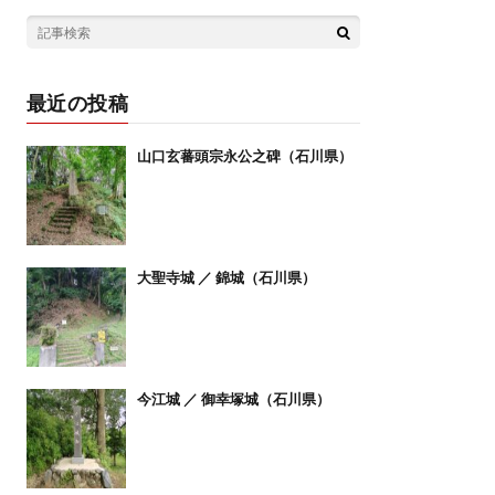
最近の投稿
山口玄蕃頭宗永公之碑（石川県）
大聖寺城 ／ 錦城（石川県）
今江城 ／ 御幸塚城（石川県）