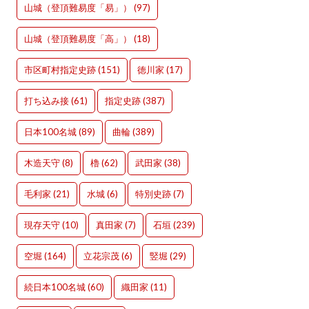
山城（登頂難易度「易」）
(97)
山城（登頂難易度「高」）
(18)
市区町村指定史跡
(151)
徳川家
(17)
打ち込み接
(61)
指定史跡
(387)
日本100名城
(89)
曲輪
(389)
木造天守
(8)
櫓
(62)
武田家
(38)
毛利家
(21)
水城
(6)
特別史跡
(7)
現存天守
(10)
真田家
(7)
石垣
(239)
空堀
(164)
立花宗茂
(6)
竪堀
(29)
続日本100名城
(60)
織田家
(11)