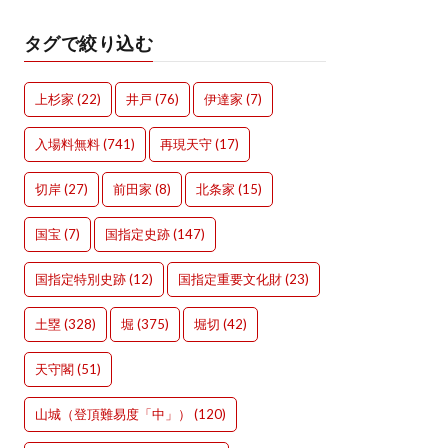
タグで絞り込む
上杉家
(22)
井戸
(76)
伊達家
(7)
入場料無料
(741)
再現天守
(17)
切岸
(27)
前田家
(8)
北条家
(15)
国宝
(7)
国指定史跡
(147)
国指定特別史跡
(12)
国指定重要文化財
(23)
土塁
(328)
堀
(375)
堀切
(42)
天守閣
(51)
山城（登頂難易度「中」）
(120)