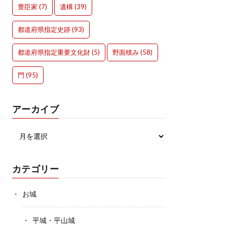
豊臣家
(7)
遺構
(39)
都道府県指定史跡
(93)
都道府県指定重要文化財
(5)
野面積み
(58)
門
(95)
アーカイブ
カテゴリー
お城
平城・平山城