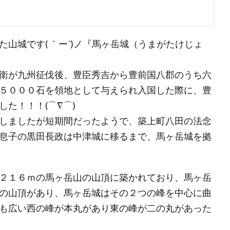
山城です( ｀ー´)ノ『馬ヶ岳城（うまがたけじょ
衛が九州征伐後、豊臣秀吉から豊前国八郡のうち六
５０００石を領地として与えられ入国した際に、豊
た！！！(⌒∇⌒)
しましたが短期間だったようで、築上町八田の法念
息子の黒田長政は中津城に移るまで、馬ヶ岳城を拠
２１６ｍの馬ヶ岳山の山頂に築かれており、馬ヶ岳
の山頂があり、馬ヶ岳城はその２つの峰を中心に曲
も広い西の峰が本丸があり東の峰が二の丸があった