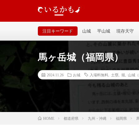
いるかも｜個人が運営するお城の記事サイトです。山城、
るいサイトなので気軽に見てください。
注目キーワード
山城
平山城
現存天守
馬ヶ岳城（福岡県）
2024.11.26
お城
入場料無料
,
土塁
,
堀
,
山城（
都道府県
九州・沖縄
福岡県
HOME