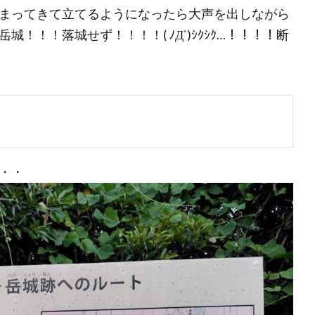
まってきて立てるようになったら大声を出しながら
！！落城せず！！！！( ﾉД`)ｼｸｼｸ…！！！！断
・・