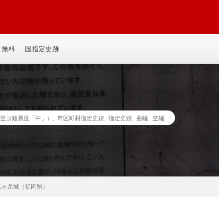
平城、平山城など個人主観の記事を書いてます。誰か見たい人がいるかも。ゆ
無料
国指定史跡
登頂難易度「中」）
,
市区町村指定史跡
,
指定史跡
,
曲輪
,
空堀
馬ヶ岳城（福岡県）