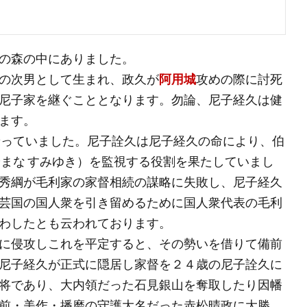
の森の中にありました。
の次男として生まれ、政久が
阿用城
攻めの際に討死
尼子家を継ぐこととなります。勿論、尼子経久は健
ます。
乗っていました。尼子詮久は尼子経久の命により、伯
やまな すみゆき）を監視する役割を果たしていまし
秀綱が毛利家の家督相続の謀略に失敗し、尼子経久
芸国の国人衆を引き留めるために国人衆代表の毛利
わしたとも云われております。
に侵攻しこれを平定すると、その勢いを借りて備前
尼子経久が正式に隠居し家督を２４歳の尼子詮久に
将であり、大内領だった石見銀山を奪取したり因幡
前・美作・播磨の守護大名だった赤松晴政に大勝