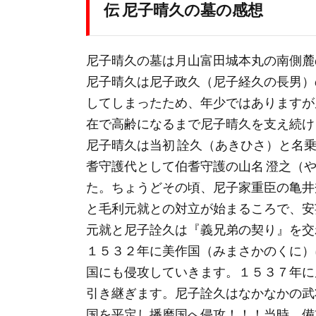
伝 尼子晴久の墓の感想
尼子晴久の墓は月山富田城本丸の南側麓
尼子晴久は尼子政久（尼子経久の長男）
してしまったため、年少ではありますが
在で高齢になるまで尼子晴久を支え続け
尼子晴久は当初 詮久（あきひさ）と名
耆守護代として伯耆守護の山名 澄之（
た。ちょうどその頃、尼子家重臣の亀井
と毛利元就との対立が始まるころで、安
元就と尼子詮久は『義兄弟の契り』を交
１５３２年に美作国（みまさかのくに）
国にも侵攻していきます。１５３７年に
引き継ぎます。尼子詮久はなかなかの武
国を平定し播磨国へ侵攻！！！当時、備