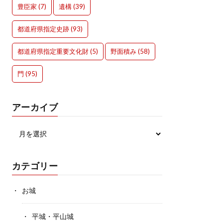
豊臣家
(7)
遺構
(39)
都道府県指定史跡
(93)
都道府県指定重要文化財
(5)
野面積み
(58)
門
(95)
アーカイブ
カテゴリー
お城
平城・平山城