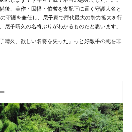
備後、美作・因幡・伯耆を支配下に置く守護大名と
国の守護を兼任し、尼子家で歴代最大の勢力拡大を行
、尼子晴久の名将ぶりがわかるものだと思います。
子晴久、欲しい名将を失った』っと好敵手の死を非
ー