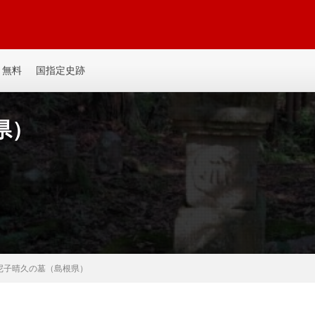
平城、平山城など個人主観の記事を書いてます。誰か見たい人がいるかも。ゆ
無料
国指定史跡
県）
 尼子晴久の墓（島根県）