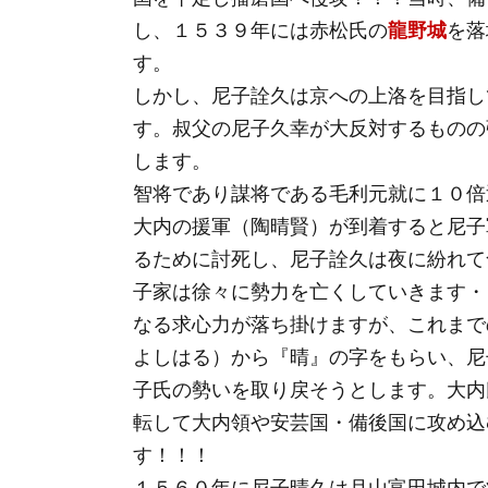
し、１５３９年には赤松氏の
龍野城
を落
す。
しかし、尼子詮久は京への上洛を目指し
す。叔父の尼子久幸が大反対するものの
します。
智将であり謀将である毛利元就に１０倍
大内の援軍（陶晴賢）が到着すると尼子
るために討死し、尼子詮久は夜に紛れて
子家は徐々に勢力を亡くしていきます・
なる求心力が落ち掛けますが、これまで
よしはる）から『晴』の字をもらい、尼
子氏の勢いを取り戻そうとします。大内
転して大内領や安芸国・備後国に攻め込
す！！！
１５６０年に尼子晴久は月山富田城内で