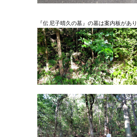
『伝 尼子晴久の墓』の墓は案内板があ