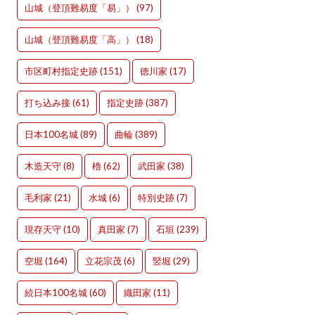
山城（登頂難易度「易」）
(97)
山城（登頂難易度「高」）
(18)
市区町村指定史跡
(151)
徳川家
(17)
打ち込み接
(61)
指定史跡
(387)
日本100名城
(89)
曲輪
(389)
木造天守
(8)
櫓
(62)
武田家
(38)
毛利家
(21)
水城
(6)
特別史跡
(7)
現存天守
(10)
真田家
(7)
石垣
(239)
空堀
(164)
立花宗茂
(6)
竪堀
(29)
続日本100名城
(60)
織田家
(11)