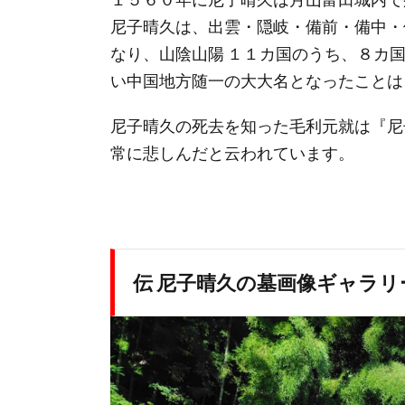
尼子晴久は、出雲・隠岐・備前・備中・
なり、山陰山陽 １１カ国のうち、８カ
い中国地方随一の大大名となったことは
尼子晴久の死去を知った毛利元就は『尼
常に悲しんだと云われています。
伝 尼子晴久の墓画像ギャラリ