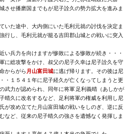
城させ播磨国までもが尼子詮久の勢力拡大を進みま
ていた途中、大内側にいた毛利元就の討伐を決定ま
強行し、毛利元就が籠る吉田郡山城との戦いに突入
近い兵力を向けますが惨敗による惨敗が続き・・・
軍に総攻撃をかけ、叔父の尼子久幸は尼子詮久を守
命からがら
月山富田城
に逃げ帰ります。その後は尼
・・１５４１年に尼子経久が亡くなってしまうと更
の武力が認められ、同年に将軍 足利義晴（あしかが
子晴久に改名するなど、足利将軍の権威を利用し尼
氏が攻め立てた月山富田城の戦いをしのぎ、逆に反
むなど、従来の尼子晴久の強さを遺憾なく発揮しま
病死します！享年４７歳！本当の急死でした。。。