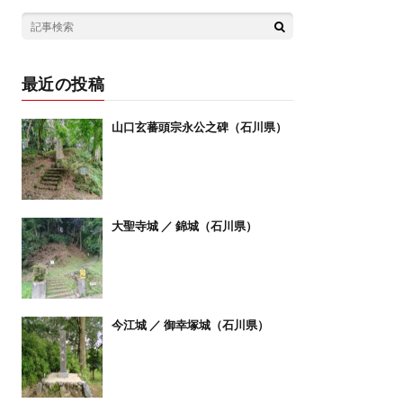
最近の投稿
山口玄蕃頭宗永公之碑（石川県）
大聖寺城 ／ 錦城（石川県）
今江城 ／ 御幸塚城（石川県）