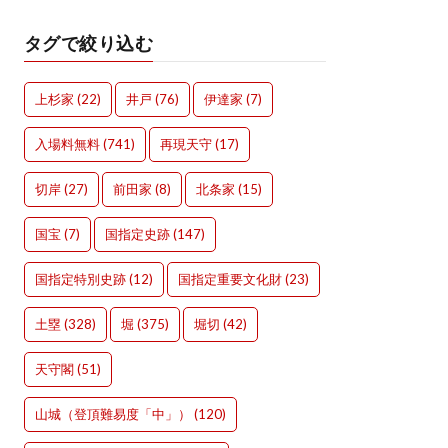
タグで絞り込む
上杉家
(22)
井戸
(76)
伊達家
(7)
入場料無料
(741)
再現天守
(17)
切岸
(27)
前田家
(8)
北条家
(15)
国宝
(7)
国指定史跡
(147)
国指定特別史跡
(12)
国指定重要文化財
(23)
土塁
(328)
堀
(375)
堀切
(42)
天守閣
(51)
山城（登頂難易度「中」）
(120)