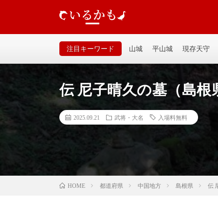
いるかも｜個人が運営するお城の記事サイトです。山城、
るいサイトなので気軽に見てください。
注目キーワード
山城
平山城
現存天守
伝 尼子晴久の墓（島根
2025.09.21
武将・大名
入場料無料
都道府県
中国地方
島根県
伝
HOME