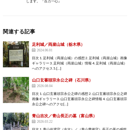
します。 『百万一心』
関連する記事
足利城／両崖山城（栃木県）
2024.06.01
目次 1. 足利城（両崖山城）の感想 2. 足利城（両崖山城）画像
ギャラリー 3. 足利城（両崖山城）情報 4. 足利城（両崖山城）
へのアクセス 5.[…]
山口玄蕃頭宗永公之碑（石川県）
2026.08.04
目次 1. 山口玄蕃頭宗永公之碑の感想 2. 山口玄蕃頭宗永公之碑
画像ギャラリー 3. 山口玄蕃頭宗永公之碑情報 4. 山口玄蕃頭宗
永公之碑へのアクセ[…]
青山吉次／青山長正の墓（富山県）
2026.03.22
目次 1. 青山佐渡守（吉次）／（青山豊後守）長正の墓の感想