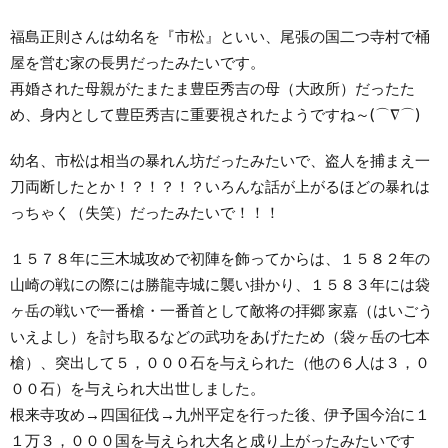
福島正則さんは幼名を『市松』といい、尾張の国二つ寺村で桶
屋を営む家の長男だったみたいです。
再婚された母親がたまたま豊臣秀吉の母（大政所）だったた
め、身内として豊臣秀吉に重要視されたようですね～(⌒∇⌒)
幼名、市松は相当の暴れん坊だったみたいで、盗人を捕まえ一
刀両断したとか！？！？！？いろんな話が上がるほどの暴れは
っちゃく（失笑）だったみたいで！！！
１５７８年に三木城攻めで初陣を飾ってからは、１５８２年の
山崎の戦にの際には勝龍寺城に襲い掛かり、１５８３年には袋
ヶ岳の戦いで一番槍・一番首として敵将の拝郷 家嘉（はいごう
いえよし）を討ち取るなどの武功をあげたため（袋ヶ岳の七本
槍）、突出して５，０００石を与えられた（他の６人は３，０
００石）を与えられ大出世しました。
根来寺攻め→四国征伐→九州平定を行った後、伊予国今治に１
１万３，０００国を与えられ大名と成り上がったみたいです