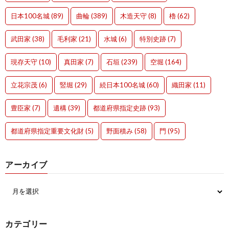
日本100名城
(89)
曲輪
(389)
木造天守
(8)
櫓
(62)
武田家
(38)
毛利家
(21)
水城
(6)
特別史跡
(7)
現存天守
(10)
真田家
(7)
石垣
(239)
空堀
(164)
立花宗茂
(6)
竪堀
(29)
続日本100名城
(60)
織田家
(11)
豊臣家
(7)
遺構
(39)
都道府県指定史跡
(93)
都道府県指定重要文化財
(5)
野面積み
(58)
門
(95)
アーカイブ
カテゴリー