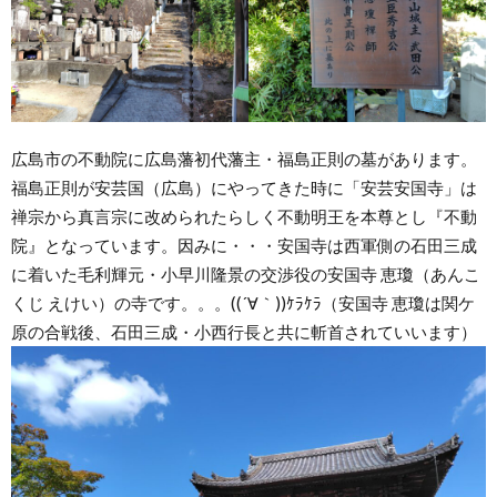
広島市の不動院に広島藩初代藩主・福島正則の墓があります。
福島正則が安芸国（広島）にやってきた時に「安芸安国寺」は
禅宗から真言宗に改められたらしく不動明王を本尊とし『不動
院』となっています。因みに・・・安国寺は西軍側の石田三成
に着いた毛利輝元・小早川隆景の交渉役の安国寺 恵瓊（あんこ
くじ えけい）の寺です。。。((´∀｀))ｹﾗｹﾗ（安国寺 恵瓊は関ケ
原の合戦後、石田三成・小西行長と共に斬首されていいます）