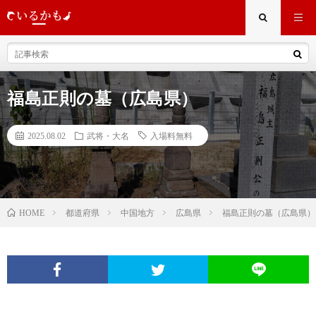
福島正則の墓（広島県）
2025.08.02
武将・大名
入場料無料
都道府県
中国地方
広島県
福島正則の墓（広島県）
HOME