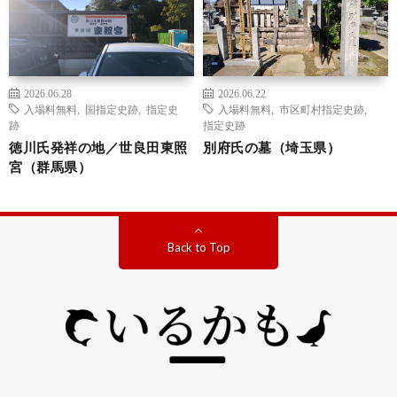
2026.06.28
2026.06.22
入場料無料
,
国指定史跡
,
指定史
入場料無料
,
市区町村指定史跡
,
跡
指定史跡
徳川氏発祥の地／世良田東照
別府氏の墓（埼玉県）
宮（群馬県）
Back to Top