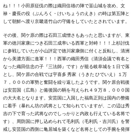
ね！！！小田原征伐の際は織田信雄の陣で韮山城を攻め、文
禄・慶長の役（ぶんろく・けいちょうのえき）の時は第五陣と
して朝鮮へ渡り京畿道竹山の守備をしていたとされています。
その後、関ケ原の際は石田三成憎さもあったと思いますが、東
軍の徳川家康につき石田三成率いる西軍と対峙！！！上杉討伐
に参戦していたが小山評定で徳川家康側に付くと反転し、清洲
から美濃方面に進軍！！！西軍の織田秀信（清須会議で有名と
なった織田信忠の子『三法師』です）が籠る岐阜城を１日で落
とし、関ケ原の合戦では宇喜多 秀家（うきた ひでいえ）１万
７，０００の軍勢と奮闘を繰り返したようです。関ケ原合戦後
は安芸国（広島）と備後国の鞆を与えられ４９万８，０００国
の大大名となります。安芸国に入国した福島正則は国内の整備
に着手（暴れん坊の武将として知られていますが、この辺は秀
吉の下で育った武将なのでしっかりと内政も行えている名将で
す）、周防国に押し込められて毛利氏（毛利氏・吉川氏）を警
戒し安芸国の西側に亀居城を築くなど名将としての手腕を発揮