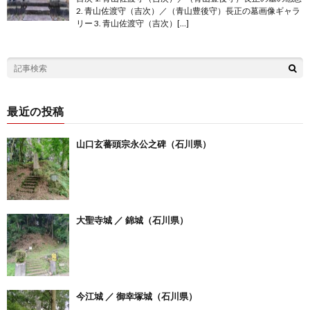
2. 青山佐渡守（吉次）／（青山豊後守）長正の墓画像ギャラ
リー 3. 青山佐渡守（吉次）[…]
最近の投稿
山口玄蕃頭宗永公之碑（石川県）
大聖寺城 ／ 錦城（石川県）
今江城 ／ 御幸塚城（石川県）