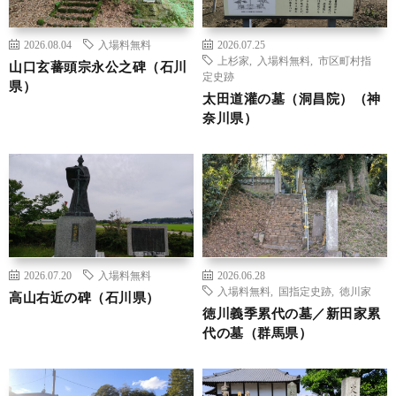
2026.08.04
入場料無料
2026.07.25
上杉家
,
入場料無料
,
市区町村指
山口玄蕃頭宗永公之碑（石川
定史跡
県）
太田道灌の墓（洞昌院）（神
奈川県）
2026.07.20
入場料無料
2026.06.28
入場料無料
,
国指定史跡
,
徳川家
高山右近の碑（石川県）
徳川義季累代の墓／新田家累
代の墓（群馬県）